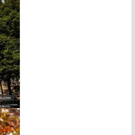
luzzer
t:berlin