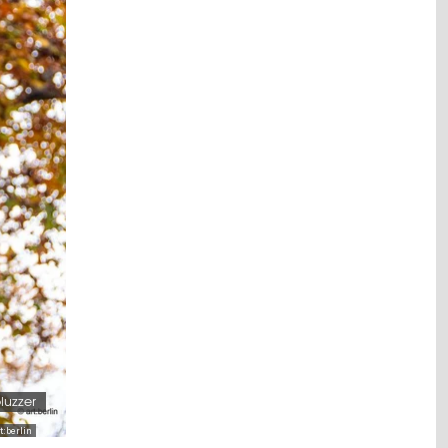
luzzer
t:berlin