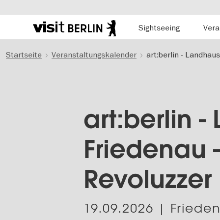
Hauptnavigation
Sightseeing
Vera
Berlins
offizielles
Direkt
Tourismusportal
Startseite
Veranstaltungskalender
art:berlin - Landhaus
zum
Inhalt
art:berlin 
Friedenau - 
Revoluzzer
19.09.2026
| Friede