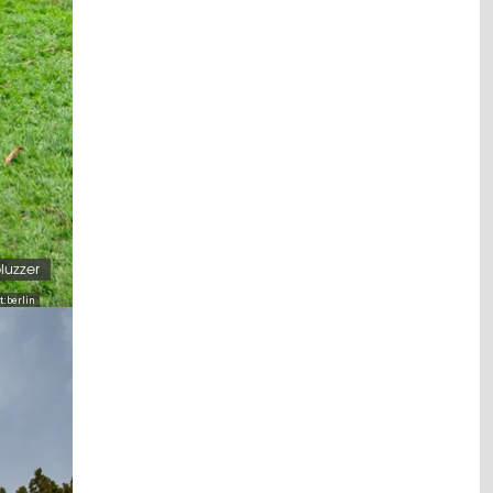
luzzer
t:berlin