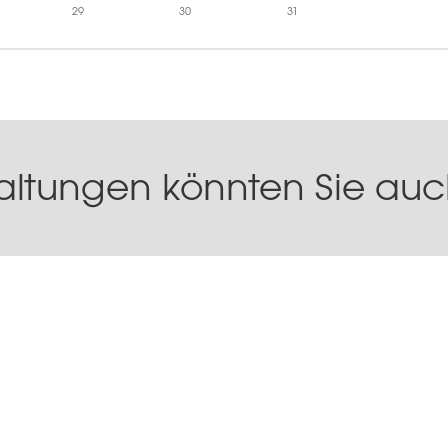
29
30
31
altungen könnten Sie auch
n