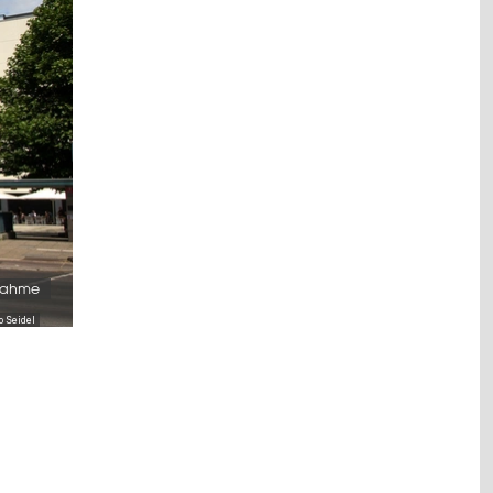
fnahme
o Seidel
–