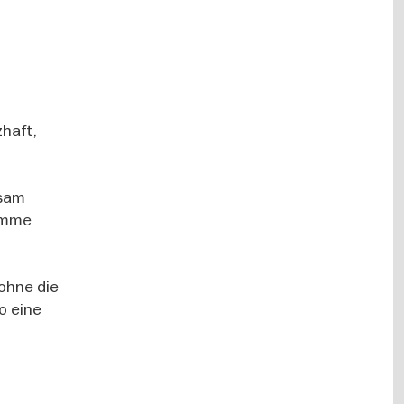
haft,
nsam
timme
ohne die
o eine