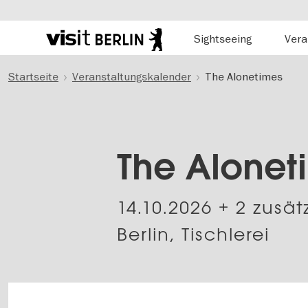
Hauptnavigation
Sightseeing
Vera
Berlins
offizielles
Direkt
Tourismusportal
Startseite
Veranstaltungskalender
The Alonetimes
zum
Inhalt
The Alonet
14.10.2026
+ 2 zusät
Berlin, Tischlerei