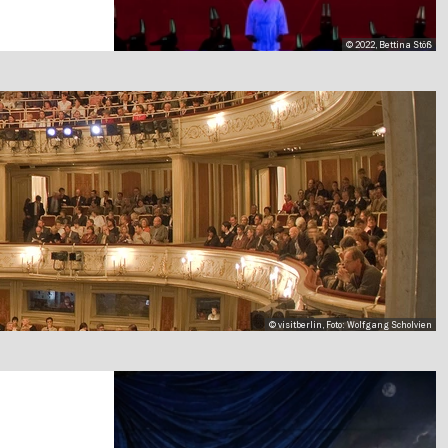
© 2022, Bettina Stöß
© visitberlin, Foto: Wolfgang Scholvien