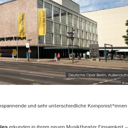
Deutsche Oper Berlin, Außenau
© Le
ochspannende und sehr unterschiedliche Komponist*innen
erkunden in ihrem neuen Musiktheater Einsamkeit 
bles