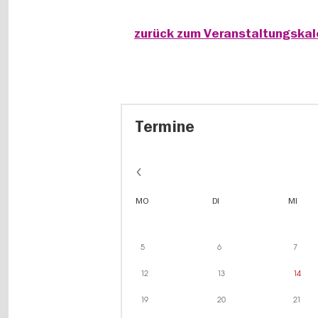
zurück zum Veranstaltungska
Termine
MO
DI
MI
5
6
7
12
13
14
19
20
21