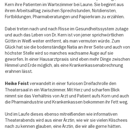
Kern ihre Patienten im Wartezimmer bei Laune. Sie beginnt aus
ihrem Arbeitsalltag zwischen Sprechstunden, Notdiensten,
Fortbildungen, Pharmaberatungen und Papierkram zu erzählen.
Dabei treten nach und nach Risse im Gesundheitssystem zutage
und auch das Leben von Dr. Kern ist von jener sprichwörtlichen
Göttin in Weiß weiter entfernt, als man vermuten würde. Zum
Glück hat sie die bodenständige Natia an ihrer Seite und auch von
höchster Stelle wird so manches wachsame Auge auf sie
geworfen. In einer Hausarztpraxis sind eben mehr Dinge zwischen
Himmel und Erde möglich, als eine Krankenkassenabrechnung
erahnen lässt.
verwandelt in einer furiosen Dreifachrolle den
Heike Feist
Theatersaal in ein Wartezimmer. Mit Herz und scharfem Blick
nimmt sie das Verhältnis von Arzt und Patient aufs Korn und auch
die Pharmaindustrie und Krankenkassen bekommen ihr Fett weg.
Und im Laufe dieses ebenso mitreißenden wie informativen
Theaterabends wird aus einer Ärztin, wie wir sie vielen Klischees
nach zu kennen glauben, eine Ärztin, die wir alle gerne hätten.