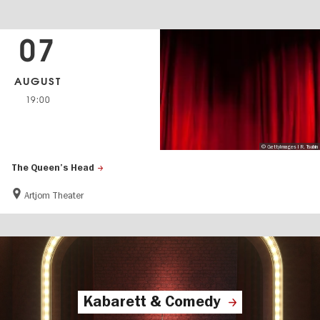
07
AUGUST
19:00
© GettyImages I R. Tsubin
The Queen’s Head
Artjom Theater
Kabarett & Comedy