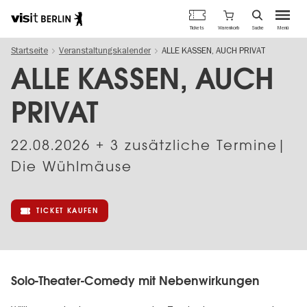
Berlins
Warenkorb
Tickets
Suche
Menü
offizielles
Direkt
Tourismusportal
Startseite
Veranstaltungskalender
ALLE KASSEN, AUCH PRIVAT
zum
Inhalt
ALLE KASSEN, AUCH
PRIVAT
22.08.2026
+ 3 zusätzliche Termine|
Die Wühlmäuse
TICKET KAUFEN
Solo-Theater-Comedy mit Nebenwirkungen