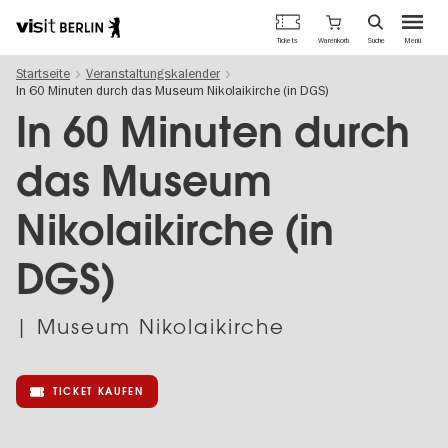
Berlins
Warenkorb
Tickets
Suche
Menü
offizielles
Direkt
Tourismusportal
Startseite
Veranstaltungskalender
zum
In 60 Minuten durch das Museum Nikolaikirche (in DGS)
Inhalt
In 60 Minuten durch
das Museum
Nikolaikirche (in
DGS)
| Museum Nikolaikirche
TICKET KAUFEN