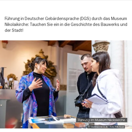
Führung in Deutscher Gebärdensprache (DGS) durch das Museum
Nikolaikirche: Tauchen Sie ein in die Geschichte des Bauwerks und
der Stadt!
Image
gallery
Führung im Museum Nikolaikirche
© Stadtmuseum Berlin | Foto: Felix Noak