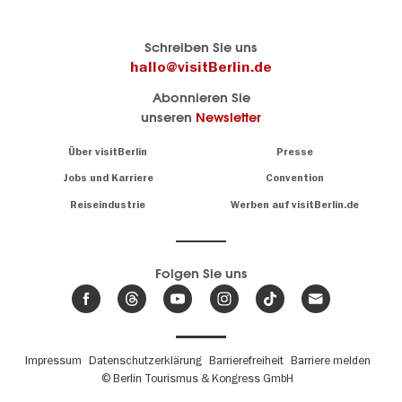
Berlins
visitBerlin-Blog
Schreiben Sie uns
offizielles
Hier
hallo@visitBerlin.de
Reiseportal
schreiben
Abonnieren Sie
visitBerlin.de
die
unseren
Newsletter
Berlin-
Wir kennen
Insider
Berlin und
Navigation:
Über visitBerlin
Presse
sind
About
persönlich
Jobs und Karriere
Convention
Insidertipps
für Sie da.
rund
Reiseindustrie
Werben auf visitBerlin.de
um
Wir bieten Ihnen
die
günstige
,
Hauptstadt
Reiseangebote
und
Hotels
Folgen Sie uns
.
Tickets
Berlin-
News,
Wir haben den
Events
Veranstaltungskalender
&
Berlins mit vielen Tipps.
Trends
Fußbereichsmenü
Impressum
Datenschutzerklärung
Barrierefreiheit
Barriere melden
© Berlin Tourismus & Kongress GmbH
Unsere