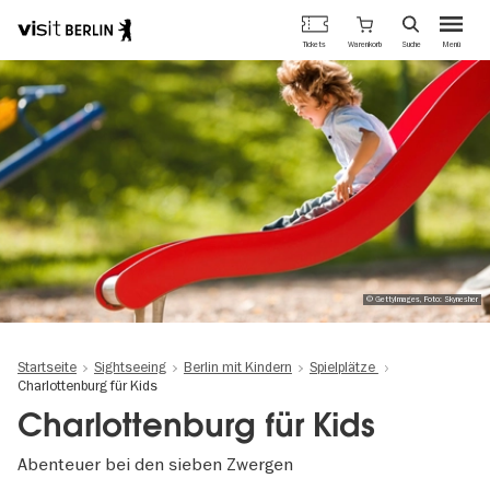
Berlins
Warenkorb
Tickets
Suche
Menü
offizielles
Direkt
Tourismusportal
zum
Inhalt
© GettyImages, Foto: Skynesher
Startseite
Sightseeing
Berlin mit Kindern
Spielplätze
Charlottenburg für Kids
Charlottenburg für Kids
Abenteuer bei den sieben Zwergen