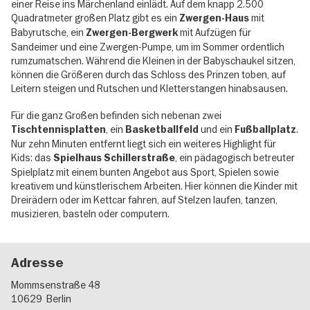
einer Reise ins Märchenland einlädt. Auf dem knapp 2.500
Quadratmeter großen Platz gibt es ein
mit
Zwergen-Haus
Babyrutsche, ein
mit Aufzügen für
Zwergen-Bergwerk
Sandeimer und eine Zwergen-Pumpe, um im Sommer ordentlich
rumzumatschen. Während die Kleinen in der Babyschaukel sitzen,
können die Größeren durch das Schloss des Prinzen toben, auf
Leitern steigen und Rutschen und Kletterstangen hinabsausen.
Für die ganz Großen befinden sich nebenan zwei
, ein
und ein
.
Tischtennisplatten
Basketballfeld
Fußballplatz
Nur zehn Minuten entfernt liegt sich ein weiteres Highlight für
Kids: das
, ein pädagogisch betreuter
Spielhaus Schillerstraße
Spielplatz mit einem bunten Angebot aus Sport, Spielen sowie
kreativem und künstlerischem Arbeiten. Hier können die Kinder mit
Dreirädern oder im Kettcar fahren, auf Stelzen laufen, tanzen,
musizieren, basteln oder computern.
Adresse
Mommsenstraße 48
10629
Berlin