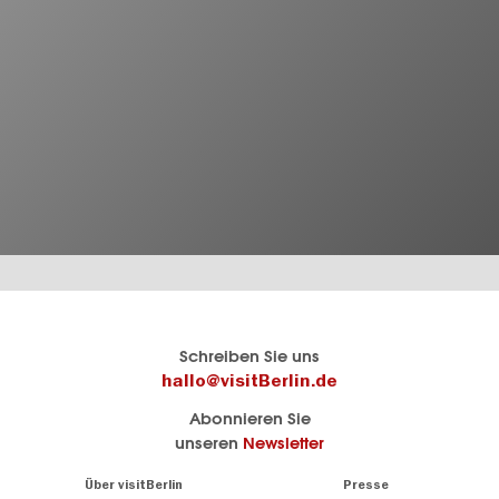
Berlins
visitBerlin-Blog
Schreiben Sie uns
offizielles
Hier
hallo@visitBerlin.de
Reiseportal
schreiben
Abonnieren Sie
visitBerlin.de
die
unseren
Newsletter
Berlin-
Wir kennen
Insider
Berlin und
Navigation:
Über visitBerlin
Presse
sind
About