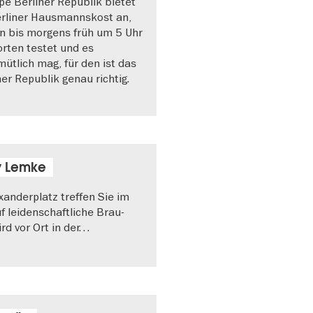
e Berliner Republik bietet
Berliner Hausmannskost an,
 bis morgens früh um 5 Uhr
orten testet und es
ütlich mag, für den ist das
er Republik genau richtig.
y Lemke
anderplatz treffen Sie im
 leidenschaftliche Brau-
ird vor Ort in der…