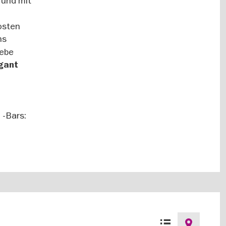
 und mit
osten
hs
iebe
gant
 -Bars:
Listenansicht
Kartenansich