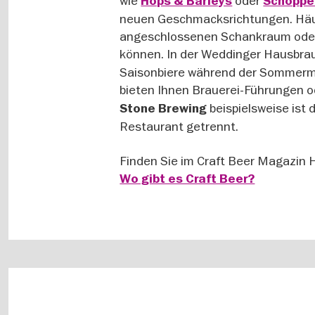
wie
oder
Hops & Barleys
Schoppe
neuen Geschmacksrichtungen. Häuf
angeschlossenen Schankraum oder Bi
können. In der Weddinger Hausbra
Saisonbiere während der Sommermon
bieten Ihnen Brauerei-Führungen 
beispielsweise ist
Stone Brewing
Restaurant getrennt.
Finden Sie im Craft Beer Magazin 
Wo gibt es Craft Beer?