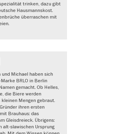
pezialität trinken, dazu gibt
eutsche Hausmannskost.
nbrüche überraschen mit
ien.
n und Michael haben sich
r-Marke BRLO in Berlin
 Namen gemacht. Ob Helles,
e, die Biere werden
n kleinen Mengen gebraut.
 Gründer ihren ersten
 mit Brauhaus: das
m Gleisdreieck. Übrigens:
m alt-slawischen Ursprung
ab. Mit dem Wissen können