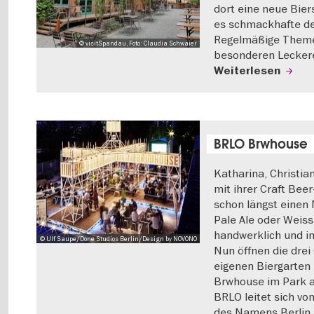
dort eine neue Biers
es schmackhafte d
Regelmäßige Theme
© visitSpandau, Foto: Claudia Schwaier
besonderen Leckere
Weiterlesen
BRLO Brwhouse
Katharina, Christia
mit ihrer Craft Bee
schon längst einen
Pale Ale oder Weiss
handwerklich und i
© Ulf Saupe/Done Studios Berlin/Design by NOVONO
Nun öffnen die drei
eigenen Biergarten
Brwhouse im Park a
BRLO leitet sich vo
des Namens Berlin 