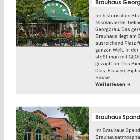
Brauhaus Geor
Im historischen Sta
Nikolaiviertel, befi
Georgbräu. Das gerä
Brauhaus liegt am S
ausreichend Platz f
© visitBerlin, Foto: Wolfgang Scholvien
ganzen Welt. In der
stößt man mit GEOR
gezapft an. Das Bier
Glas, Flasche, Sipho
Hause.
Weiterlesen
Brauhaus Span
Im Brauhaus Spanda
Brauhausatmosphär