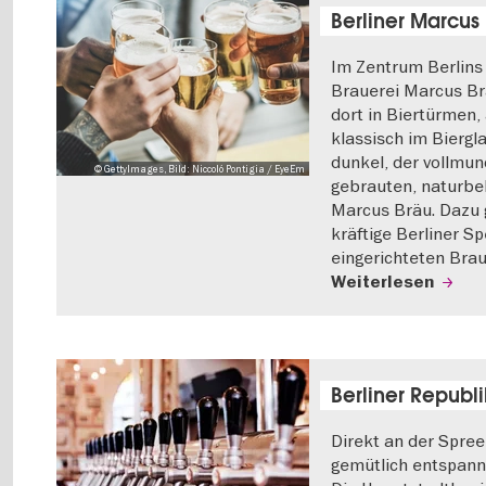
Berliner Marcus
Im Zentrum Berlins 
Brauerei Marcus Brä
dort in Biertürmen,
klassisch im Biergla
dunkel, der vollmu
© GettyImages, Bild: Niccoló Pontigia / EyeEm
gebrauten, naturbel
Marcus Bräu. Dazu g
kräftige Berliner Sp
eingerichteten Brau
Weiterlesen
Berliner Republi
Direkt an der Spree
gemütlich entspanne