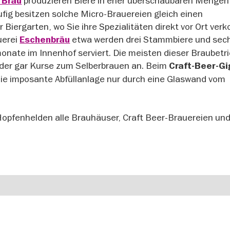
produzieren Biere in eher überschaubaren Mengen
 Bräu
ig besitzen solche Micro-Brauereien gleich einen
ergarten, wo Sie ihre Spezialitäten direkt vor Ort verk
uerei
etwa werden drei Stammbiere und sec
Eschenbräu
ate im Innenhof serviert. Die meisten dieser Braubetr
oder gar Kurse zum Selberbrauen an. Beim
Craft-Beer-Gi
 die imposante Abfüllanlage nur durch eine Glaswand vom
Hopfenhelden alle Brauhäuser, Craft Beer-Brauereien und