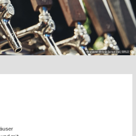
Brauerei Brlo © Seren Dal/BRLO
häuser