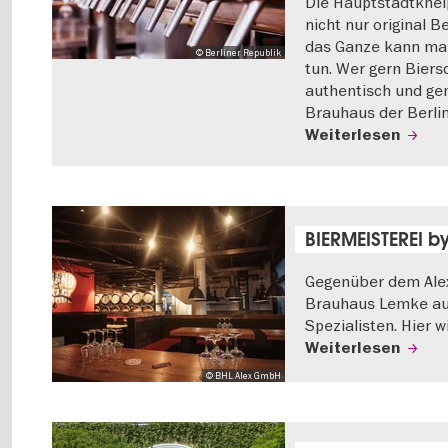
Die Hauptstadtkneip
nicht nur original 
das Ganze kann man
© Berliner Republik
tun. Wer gern Biers
authentisch und gem
Brauhaus der Berlin
Weiterlesen
BIERMEISTEREI b
Gegenüber dem Alex
Brauhaus Lemke auf
Spezialisten. Hier w
Weiterlesen
© BHL Alex GmbH