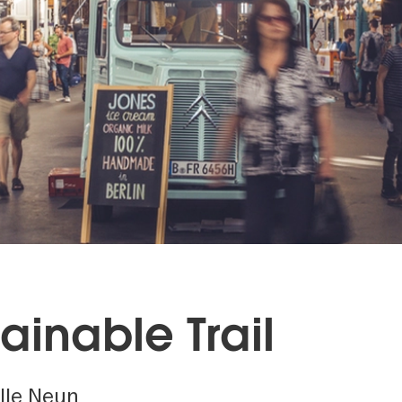
tainable Trail
lle Neun