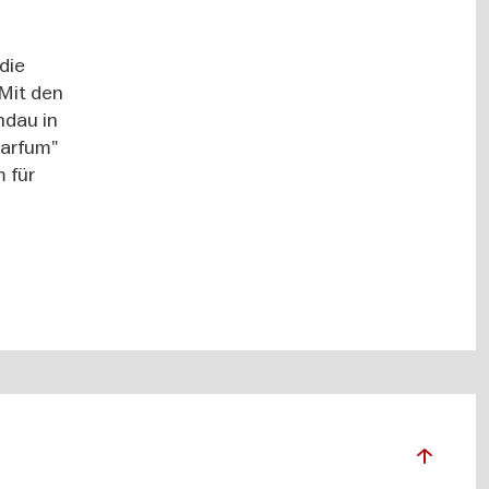
 die
 Mit den
ndau in
Parfum"
 für