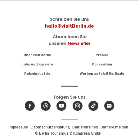
Berlins
visitBerlin-Blog
Schreiben Sie uns
offizielles
Hier
hallo@visitBerlin.de
Reiseportal
schreiben
Abonnieren Sie
visitBerlin.de
die
unseren
Newsletter
Berlin-
Wir kennen
Insider
Berlin und
Navigation:
Über visitBerlin
Presse
sind
About
persönlich
Jobs und Karriere
Convention
Insidertipps
für Sie da.
rund
Reiseindustrie
Werben auf visitBerlin.de
um
Wir bieten Ihnen
die
günstige
,
Hauptstadt
Reiseangebote
und
Hotels
Folgen Sie uns
.
Tickets
Berlin-
News,
Wir haben den
Events
Veranstaltungskalender
&
Berlins mit vielen Tipps.
Trends
Fußbereichsmenü
Impressum
Datenschutzerklärung
Barrierefreiheit
Barriere melden
© Berlin Tourismus & Kongress GmbH
Unsere