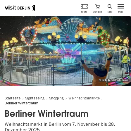
Berlins
Warenkorb
Tickets
Suche
Menü
offizielles
Direkt
Tourismusportal
zum
Inhalt
© visitBerlin, Foto:Martin Rausch
Startseite
Sightseeing
Shopping
Weihnachtsmärkte
Berliner Wintertraum
Berliner Wintertraum
Weihnachtsmarkt in Berlin vom 7. November bis 28.
Dezember 2025