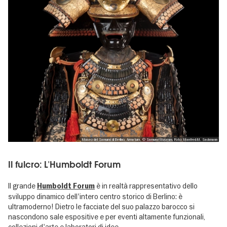
Museo del Samurai di Berlino, Armatura, © Samurai Museum, Foto: Manfred-M. Sackmann
Il fulcro: L'Humboldt Forum
Il grande
è in realtà rappresentativo dello
Humboldt Forum
sviluppo dinamico dell'intero centro storico di Berlino: è
ultramoderno! Dietro le facciate del suo palazzo barocco si
nascondono sale espositive e per eventi altamente funzionali,