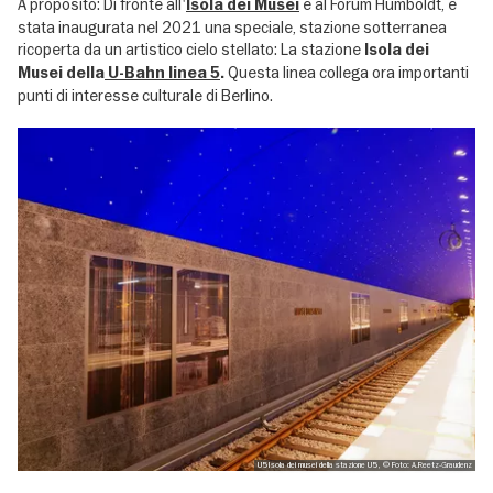
A proposito: Di fronte all'
e al Forum Humboldt, è
Isola dei Musei
stata inaugurata nel 2021 una speciale, stazione sotterranea
ricoperta da un artistico cielo stellato: La stazione
Isola dei
Questa linea collega ora importanti
Musei della
U-Bahn linea 5
.
punti di interesse culturale di Berlino.
U5 Isola dei musei della stazione U5 , © Foto: A.Reetz-Graudenz