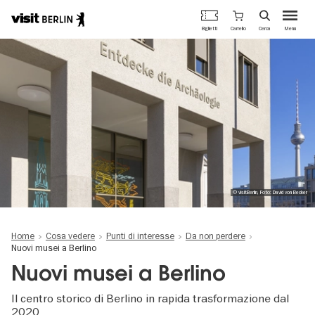
Portale
Carrello
Biglietti
Cerca
Menu
ufficiale
Salta
del
al
turismo
contenuto
di
principale
Berlino
© visitBerlin, Foto: David von Becker
Home
Cosa vedere
Punti di interesse
Da non perdere
Nuovi musei a Berlino
Nuovi musei a Berlino
Il centro storico di Berlino in rapida trasformazione dal
2020