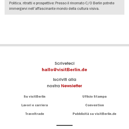
Politica, ritratti e prospettive: Presso il rinomato C/O Berlin potrete
immergervi nell'affascinante mondo della cultura visiva.
VISUALIZZA DETTAGLI
Il
visitBerlin-Blog
Scriveteci
portale
Qui
hallo@visitBerlin.de
turistico
scrivono
Iscriviti alla
ufficiale
gli
nostra
Newsletter
di
esperti
Berlino
di
Navigation:
Su visitBerlin
Ufficio Stampa
Berlino
About
Conosciamo
Berlino e siamo
Lavori e carriera
Convention
personalmente
Consigli
Traveltrade
Pubblicità su visitBerlin.de
.
lì per te
speciali
sulla
Vi offriamo
capitale