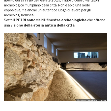
aperto qui all'inizio dell'estate 2025, il nuovo centro visitatori
archeologico multipiano della città. Non è solo una sede
espositiva, ma anche un autentico luogo di lavoro per gli
archeologi berlinesi.
Sotto il
visibili
che offrono
PETRI sono
finestre archeologiche
una
.
visione della storia antica della città
, © visitBerlin, Foto: Christof Hannemann