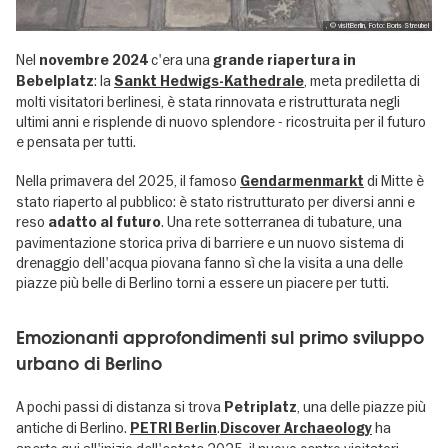
, © visitBerlin, Foto: Boris Streubel
Nel
c'era una
novembre 2024
grande riapertura in
: la
, meta prediletta di
Bebelplatz
Sankt Hedwigs-Kathedrale
molti visitatori berlinesi, è stata rinnovata e ristrutturata negli
ultimi anni e risplende di nuovo splendore - ricostruita per il futuro
e pensata per tutti.
Nella primavera del 2025, il famoso
di Mitte è
Gendarmenmarkt
stato riaperto al pubblico: è stato ristrutturato per diversi anni e
reso
. Una rete sotterranea di tubature, una
adatto al futuro
pavimentazione storica priva di barriere e un nuovo sistema di
drenaggio dell'acqua piovana fanno sì che la visita a una delle
piazze più belle di Berlino torni a essere un piacere per tutti.
Emozionanti approfondimenti sul primo sviluppo
urbano di Berlino
A pochi passi di distanza si trova
, una delle piazze più
Petriplatz
antiche di Berlino.
.
ha
PETRI Berlin
Discover Archaeology