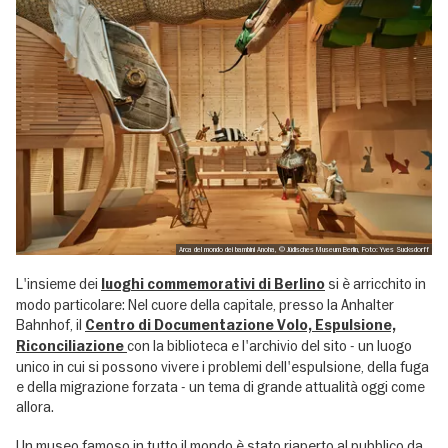
Arca del mondo dei bambini Anoha, © Jüdisches Museum Berlin, Foto: Yves Sucksdorff
L'insieme dei
si è arricchito in
luoghi commemorativi di Berlino
modo particolare: Nel cuore della capitale, presso la Anhalter
Bahnhof, il
Centro di Documentazione Volo, Espulsione,
con la biblioteca e l'archivio del sito - un luogo
Riconciliazione
unico in cui si possono vivere i problemi dell'espulsione, della fuga
e della migrazione forzata - un tema di grande attualità oggi come
allora.
Un museo famoso in tutto il mondo è stato riaperto al pubblico da