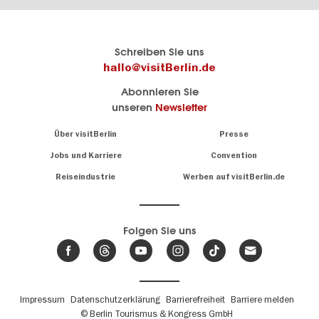
Berlins
visitBerlin-Blog
Schreiben Sie uns
offizielles
Hier
hallo@visitBerlin.de
Reiseportal
schreiben
Abonnieren Sie
visitBerlin.de
die
unseren
Newsletter
Berlin-
Wir kennen
Insider
Berlin und
Navigation:
Über visitBerlin
Presse
sind
About
persönlich
Jobs und Karriere
Convention
Insidertipps
für Sie da.
rund
Reiseindustrie
Werben auf visitBerlin.de
um
Wir bieten Ihnen
die
günstige
,
Hauptstadt
Reiseangebote
und
Hotels
Folgen Sie uns
.
Tickets
Berlin-
News,
Wir haben den
Events
Veranstaltungskalender
&
Berlins mit vielen Tipps.
Trends
Fußbereichsmenü
Impressum
Datenschutzerklärung
Barrierefreiheit
Barriere melden
© Berlin Tourismus & Kongress GmbH