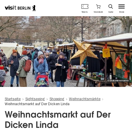
Berlins
Warenkorb
Tickets
Suche
Menü
offizielles
Direkt
Tourismusportal
zum
Inhalt
© credit@diemarktplaner
Startseite
Sightseeing
Shopping
Weihnachtsmärkte
Weihnachtsmarkt auf Der Dicken Linda
Weihnachtsmarkt auf Der
Dicken Linda