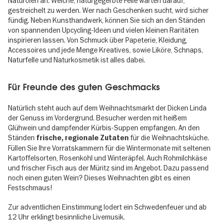
Naturölen an. Weiche, naturgegerbte Felle warten darauf,
gestreichelt zu werden. Wer nach Geschenken sucht, wird sicher
fündig. Neben Kunsthandwerk, können Sie sich an den Ständen
von spannenden Upcycling-Ideen und vielen kleinen Raritäten
inspirieren lassen. Von Schmuck über Papeterie, Kleidung,
Accessoires und jede Menge Kreatives, sowie Liköre, Schnaps,
Naturfelle und Naturkosmetik ist alles dabei.
Für Freunde des guten Geschmacks
Natürlich steht auch auf dem Weihnachtsmarkt der Dicken Linda
der Genuss im Vordergrund. Besucher werden mit heißem
Glühwein und dampfender Kürbis-Suppen empfangen. An den
Ständen
für die Weihnachtsküche.
frische, regionale Zutaten
Füllen Sie Ihre Vorratskammern für die Wintermonate mit seltenen
Kartoffelsorten, Rosenkohl und Winteräpfel. Auch Rohmilchkäse
und frischer Fisch aus der Müritz sind im Angebot. Dazu passend
noch einen guten Wein? Dieses Weihnachten gibt es einen
Festschmaus!
Zur adventlichen Einstimmung lodert ein Schwedenfeuer und ab
12 Uhr erklingt besinnliche Livemusik.