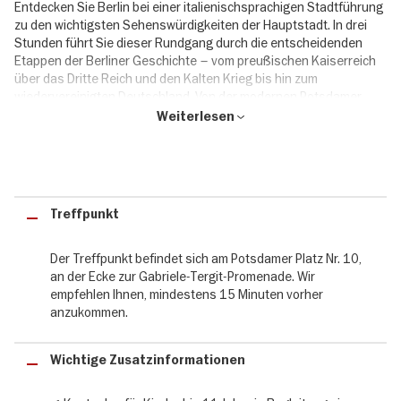
Entdecken Sie Berlin bei einer italienischsprachigen Stadtführung
zu den wichtigsten Sehenswürdigkeiten der Hauptstadt. In drei
Stunden führt Sie dieser Rundgang durch die entscheidenden
Etappen der Berliner Geschichte – vom preußischen Kaiserreich
über das Dritte Reich und den Kalten Krieg bis hin zum
wiedervereinigten Deutschland. Von der modernen Potsdamer
Platz über den Checkpoint Charlie, das Holocaust-Mahnmal und
Weiterlesen
das Brandenburger Tor bis zur Museumsinsel erzählt jeder Ort ein
zentrales Kapitel der deutschen Geschichte.
Berliner Geschichte & Sehenswürdigkeiten mit Vive Berlin
entdecken
Treffpunkt
Mit spannenden Erklärungen Ihres Guides und anhand
Der Treffpunkt befindet sich am Potsdamer Platz Nr. 10,
historischer Bilder reisen Sie in die Vergangenheit und verstehen,
an der Ecke zur Gabriele-Tergit-Promenade. Wir
wie Berlin zerstört, geteilt und schließlich wieder aufgebaut wurde.
empfehlen Ihnen, mindestens 15 Minuten vorher
Sie besuchen die ehemaligen Hauptquartiere der Gestapo, den
anzukommen.
Ort von Hitlers Bunker, die Symbole der NS-Macht und der
heutigen Demokratie wie das Reichstagsgebäude. An jeder
Station wird deutlich, wie viel Geschichte selbst in den
Wichtige Zusatzinformationen
unscheinbarsten Ecken der Stadt verborgen liegt. Diese Tour ist
weit mehr als ein klassischer Stadtrundgang – sie ist ein