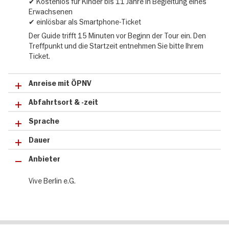
intensives Eintauchen in das Gedächtnis Berlins, einer Stadt im
✔ Kostenlos für Kinder bis 11 Jahre in Begleitung eines
ständigen Wandel. Am Ende der Führung haben Sie einen klaren
Erwachsenen
Überblick über ihre bewegte Vergangenheit und wertvolle
einlösbar als Smartphone-Ticket
✔
Orientierungshilfen für Ihre weitere Entdeckung der Stadt.
Der Guide trifft 15 Minuten vor Beginn der Tour ein. Den
Treffpunkt und die Startzeit entnehmen Sie bitte Ihrem
Ticket.
Anreise mit ÖPNV
Abfahrtsort & -zeit
Sprache
Dauer
Anbieter
Vive Berlin e.G.