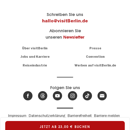
Berlins
visitBerlin-Blog
Schreiben Sie uns
offizielles
Hier
hallo@visitBerlin.de
Reiseportal
schreiben
Abonnieren Sie
visitBerlin.de
die
unseren
Newsletter
Berlin-
Wir kennen
Insider
Berlin und
Navigation:
Über visitBerlin
Presse
sind
About
persönlich
Jobs und Karriere
Convention
Insidertipps
für Sie da.
rund
Reiseindustrie
Werben auf visitBerlin.de
um
Wir bieten Ihnen
die
günstige
,
Hauptstadt
Reiseangebote
und
Hotels
Folgen Sie uns
.
Tickets
Berlin-
News,
Wir haben den
Events
Veranstaltungskalender
&
Berlins mit vielen Tipps.
Trends
Fußbereichsmenü
Impressum
Datenschutzerklärung
Barrierefreiheit
Barriere melden
© Berlin Tourismus & Kongress GmbH
Unsere
JETZT AB 23,00 € BUCHEN