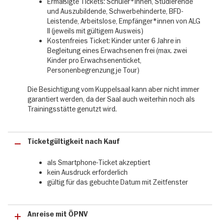
Ermäßigte Tickets: Schüler*innen, Studierende
Olympiapark
und Auszubildende, Schwerbehinderte, BFD-
✓ Einblicke in nicht-öffentlichen Bereiche & Kuppelsaal
Leistende, Arbeitslose, Empfänger*innen von ALG
✓ Wissenswertes zu Sport, Kultur und Architektur
II (jeweils mit gültigem Ausweis)
✓ Direkt als Smartphone-Ticket einlösbar
Kostenfreies Ticket: Kinder unter 6 Jahre in
Begleitung eines Erwachsenen frei (max. zwei
Kinder pro Erwachsenenticket,
Personenbegrenzung je Tour)
Die Besichtigung vom Kuppelsaal kann aber nicht immer
garantiert werden, da der Saal auch weiterhin noch als
Trainingsstätte genutzt wird.
Ticketgültigkeit nach Kauf
als Smartphone-Ticket akzeptiert
kein Ausdruck erforderlich
gültig für das gebuchte Datum mit Zeitfenster
Anreise mit ÖPNV