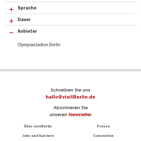
Sprache
Dauer
Anbieter
Olympiastadion Berlin
Berlins
visitBerlin-Blog
Schreiben Sie uns
offizielles
Hier
hallo@visitBerlin.de
Reiseportal
schreiben
Abonnieren Sie
visitBerlin.de
die
unseren
Newsletter
Berlin-
Wir kennen
Insider
Berlin und
Navigation:
Über visitBerlin
Presse
sind
About
persönlich
Jobs und Karriere
Convention
Insidertipps
für Sie da.