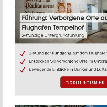
Tickets
Führung: Verborgene Orte a
&
Flughafen Tempelhof
Termine:
Führung:
2-stündige Untergrundführung
Verborgene
Orte
auf
dem
2-stündiger Rundgang auf dem Flughafe
Flughafen
Entdecken Sie verborgene Orte im Unter
Tempelhof
Bewegende Einblicke in Bunker und Luf
TICKETS & TERMINE