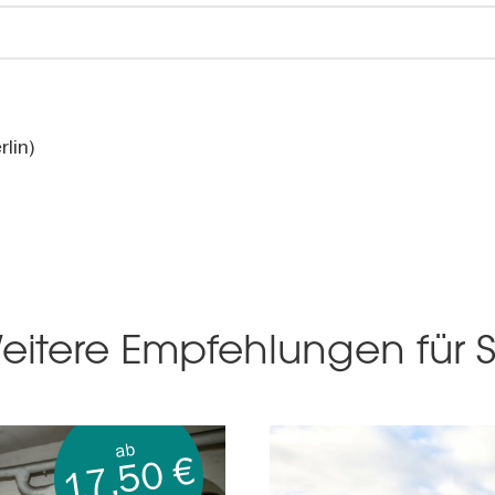
lin)
eitere Empfehlungen für S
ab
17,50 €