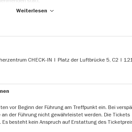
nehmenden statt.
Weiterlesen
m Flughafen Tempelhof
rte unter der Erde
, Luftschutzräume und weitere Bereiche
herzentrum CHECK-IN | Platz der Luftbrücke 5, C2 | 1
onen
uten vor Beginn der Führung am Treffpunkt ein. Bei versp
 an der Führung nicht gewährleistet werden. Die Tickets
t. Es besteht kein Anspruch auf Erstattung des Ticketprei