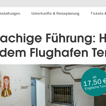
nstaltungen
Unterkünfte & Reiseplanung
Tickets 
rachige Führung: 
 dem Flughafen T
ab
17,50 
Englische Tou