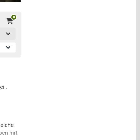
0
il.
reiche
pen mit