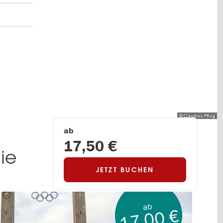
© Claudius Pflug
ab
17,50 €
ie
JETZT BUCHEN
ab
17,00 €