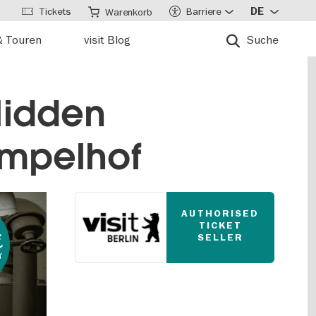
Tickets
Barriere
DE
Warenkorb
& Touren
visit Blog
Suche
Hidden
empelhof
AUTHORISED
TICKET
€
SELLER
r