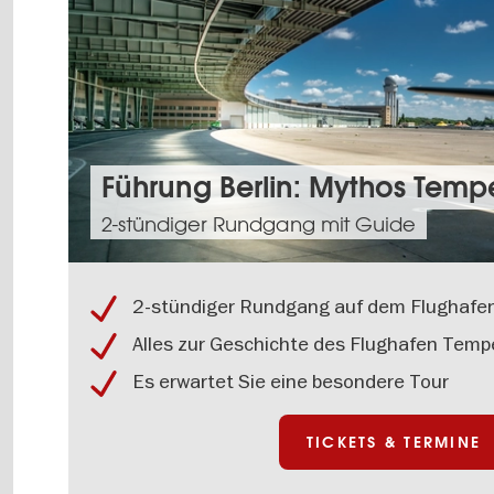
Tickets
Führung Berlin: Mythos Temp
&
2-stündiger Rundgang mit Guide
Termine:
Führung
Berlin:
Mythos
2-stündiger Rundgang auf dem Flughafe
Tempelhof
Alles zur Geschichte des Flughafen Temp
Es erwartet Sie eine besondere Tour
TICKETS & TERMINE