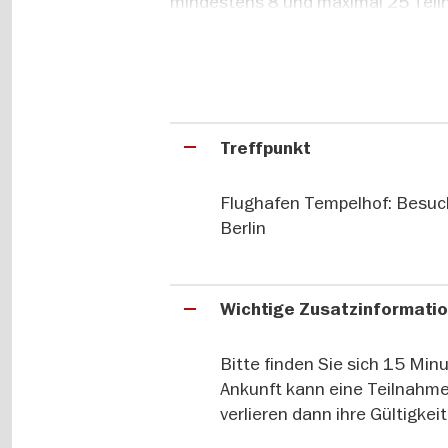
mindestens 8 und maximal 25 Teil
✔ 2-stündige Führung mit Guide a
✔ Entdecken Sie beeindruckende O
✔ Unterirdische Tour durch Bunker
Treffpunkt
Flughafen Tempelhof: Besuc
Berlin
Wichtige Zusatzinformati
Bitte finden Sie sich 15 Min
Ankunft kann eine Teilnahme
verlieren dann ihre Gültigkei