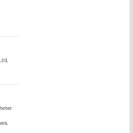
2101
äteter
ses.