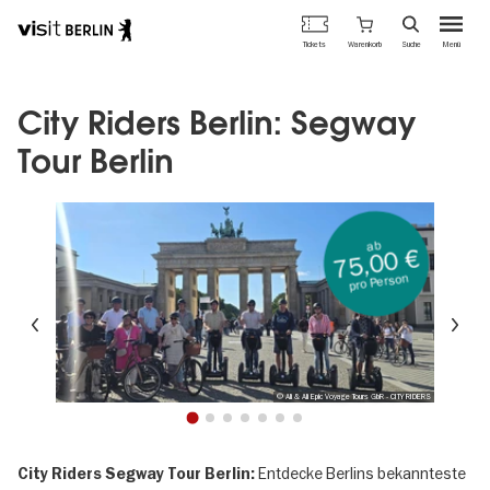
Berlins
Warenkorb
Tickets
Suche
Menü
offizielles
Direkt
Tourismusportal
zum
Inhalt
City Riders Berlin: Segway
Tour Berlin
ab
75,00 €
pro Person
Vorherige
We
© Ali & Ali Epic Voyage Tours GbR - CITY RIDERS
1
2
3
4
5
6
7
Entdecke Berlins bekannteste
City Riders Segway Tour Berlin: