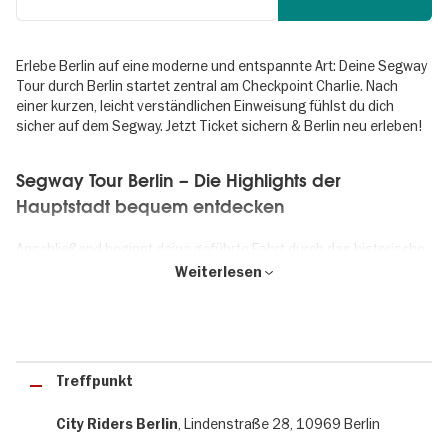
Erlebe Berlin auf eine moderne und entspannte Art: Deine Segway
Tour durch Berlin startet zentral am Checkpoint Charlie. Nach
einer kurzen, leicht verständlichen Einweisung fühlst du dich
sicher auf dem Segway. Jetzt Ticket sichern & Berlin neu erleben!
Segway Tour Berlin – Die Highlights der
Hauptstadt bequem entdecken
Anschließend beginnt deine geführte Fahrt durch das historische
und politische Herz der Stadt. Gemeinsam mit deinem erfahrenen
Weiterlesen
Guide gleitest du zu den bekanntesten Sehenswürdigkeiten
Berlins. Vom Brandenburger Tor über den Reichstag bis zur
Museumsinsel erfährst du spannende Hintergründe zur
deutschen Geschichte, zum geteilten Berlin und zu aktuellen
Entwicklungen – anschaulich, unterhaltsam und verständlich
Treffpunkt
erklärt.
, Lindenstraße 28, 10969 Berlin
City Riders Berlin
Entdecke die Hauptstadt effizient, informativ und