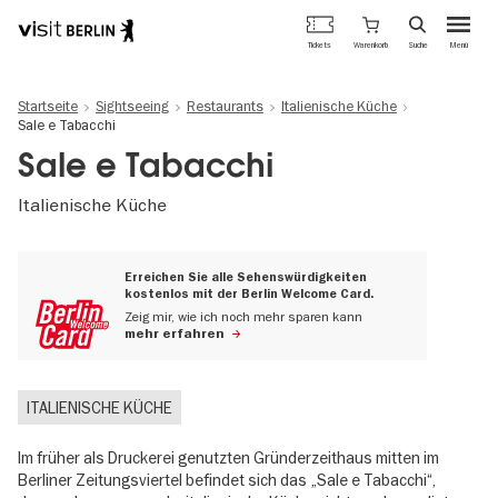
Berlins
Warenkorb
Tickets
Suche
Menü
offizielles
Direkt
Tourismusportal
zum
Startseite
Sightseeing
Restaurants
Italienische Küche
Inhalt
Sale e Tabacchi
Sale e Tabacchi
Italienische Küche
Erreichen Sie alle Sehenswürdigkeiten
kostenlos mit der Berlin Welcome Card.
Zeig mir, wie ich noch mehr sparen kann
mehr erfahren
ITALIENISCHE KÜCHE
Im früher als Druckerei genutzten Gründerzeithaus mitten im
Berliner Zeitungsviertel befindet sich das „Sale e Tabacchi“,