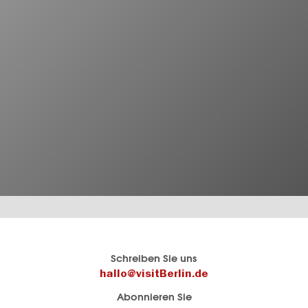
Berlins
visitBerlin-Blog
Schreiben Sie uns
offizielles
Hier
hallo@visitBerlin.de
Reiseportal
schreiben
Abonnieren Sie
visitBerlin.de
die