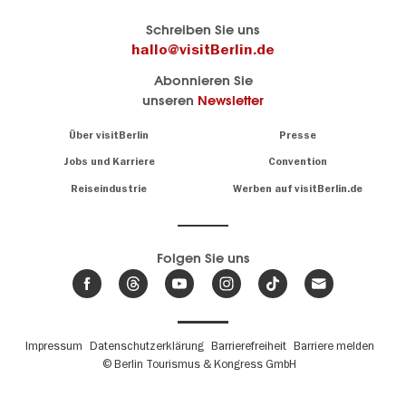
Berlins
visitBerlin-Blog
Schreiben Sie uns
offizielles
Hier
hallo@visitBerlin.de
Reiseportal
schreiben
Abonnieren Sie
visitBerlin.de
die
unseren
Newsletter
Berlin-
Wir kennen
Insider
Berlin und
Navigation:
Über visitBerlin
Presse
sind
About
persönlich
Jobs und Karriere
Convention
Insidertipps
für Sie da.
rund
Reiseindustrie
Werben auf visitBerlin.de
um
Wir bieten Ihnen
die
günstige
,
Hauptstadt
Reiseangebote
und
Hotels
Folgen Sie uns
.
Tickets
Berlin-
News,
Wir haben den
Events
Veranstaltungskalender
&
Berlins mit vielen Tipps.
Trends
Fußbereichsmenü
Impressum
Datenschutzerklärung
Barrierefreiheit
Barriere melden
© Berlin Tourismus & Kongress GmbH
Unsere
Lieblingsorte