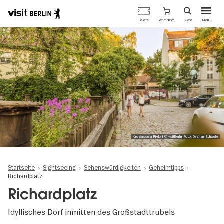
Berlins
Warenkorb
Tickets
Suche
Menü
offizielles
Direkt
Tourismusportal
zum
Inhalt
Kirchgasse à Rixdorf © visitBerlin, Foto: Dagmar Schwelle
Startseite
Sightseeing
Sehenswürdigkeiten
Geheimtipps
Richardplatz
Richardplatz
Idyllisches Dorf inmitten des Großstadttrubels