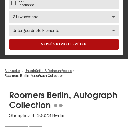
Reisedatum
unbekannt
Anzahl
Erwachsene
Number
of
children
VERFÜGBARKEIT PRÜFEN
Startseite
Unterkünfte & Reiseangebote
Roomers Berlin, Autograph Collection
Roomers Berlin, Autograph
Collection
Steinplatz 4, 10623 Berlin