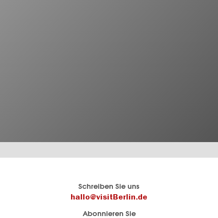
Berlins
visitBerlin-Blog
Schreiben Sie uns
offizielles
Hier
hallo@visitBerlin.de
Reiseportal
schreiben
Abonnieren Sie
visitBerlin.de
die