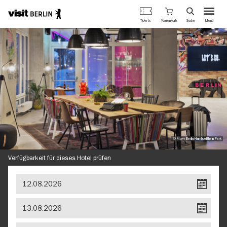
Berlins
Warenkorb
Tickets
Suche
Menü
offizielles
Direkt
Tourismusportal
zum
Inhalt
© Moxy Berlin Humboldthain Park
Verfügbarkeit für dieses Hotel prüfen