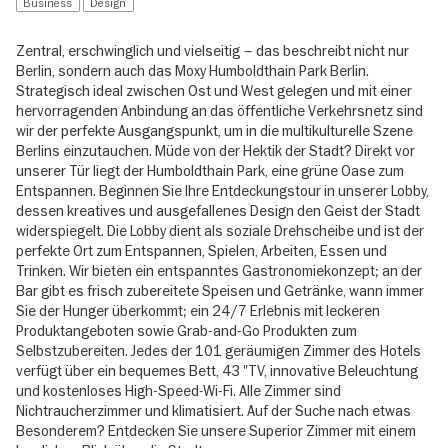
Business
Design
Zentral, erschwinglich und vielseitig – das beschreibt nicht nur
Berlin, sondern auch das Moxy Humboldthain Park Berlin.
Strategisch ideal zwischen Ost und West gelegen und mit einer
hervorragenden Anbindung an das öffentliche Verkehrsnetz sind
wir der perfekte Ausgangspunkt, um in die multikulturelle Szene
Berlins einzutauchen. Müde von der Hektik der Stadt? Direkt vor
unserer Tür liegt der Humboldthain Park, eine grüne Oase zum
Entspannen. Beginnen Sie Ihre Entdeckungstour in unserer Lobby,
dessen kreatives und ausgefallenes Design den Geist der Stadt
widerspiegelt. Die Lobby dient als soziale Drehscheibe und ist der
perfekte Ort zum Entspannen, Spielen, Arbeiten, Essen und
Trinken. Wir bieten ein entspanntes Gastronomiekonzept; an der
Bar gibt es frisch zubereitete Speisen und Getränke, wann immer
Sie der Hunger überkommt; ein 24/7 Erlebnis mit leckeren
Produktangeboten sowie Grab-and-Go Produkten zum
Selbstzubereiten. Jedes der 101 geräumigen Zimmer des Hotels
verfügt über ein bequemes Bett, 43 "TV, innovative Beleuchtung
und kostenloses High-Speed-Wi-Fi. Alle Zimmer sind
Nichtraucherzimmer und klimatisiert. Auf der Suche nach etwas
Besonderem? Entdecken Sie unsere Superior Zimmer mit einem