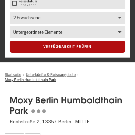
Reisedatum
unbekannt
Anzahl
Erwachsene
Number
of
children
VERFÜGBARKEIT PRÜFEN
Startseite
Unterkünfte & Reiseangebote
Moxy Berlin Humboldthain Park
Moxy Berlin Humboldthain
Park
Hochstraße 2, 13357 Berlin - MITTE