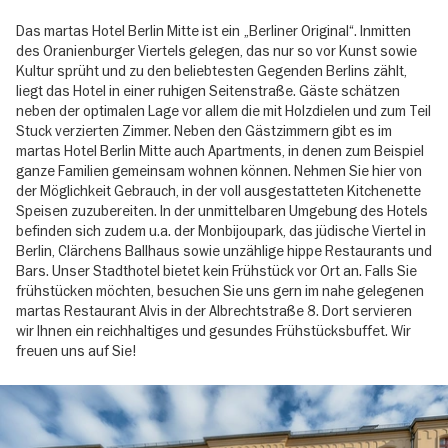
Das martas Hotel Berlin Mitte ist ein „Berliner Original“. Inmitten
des Oranienburger Viertels gelegen, das nur so vor Kunst sowie
Kultur sprüht und zu den beliebtesten Gegenden Berlins zählt,
liegt das Hotel in einer ruhigen Seitenstraße. Gäste schätzen
neben der optimalen Lage vor allem die mit Holzdielen und zum Teil
Stuck verzierten Zimmer. Neben den Gästzimmern gibt es im
martas Hotel Berlin Mitte auch Apartments, in denen zum Beispiel
ganze Familien gemeinsam wohnen können. Nehmen Sie hier von
der Möglichkeit Gebrauch, in der voll ausgestatteten Kitchenette
Speisen zuzubereiten. In der unmittelbaren Umgebung des Hotels
befinden sich zudem u.a. der Monbijoupark, das jüdische Viertel in
Berlin, Clärchens Ballhaus sowie unzählige hippe Restaurants und
Bars. Unser Stadthotel bietet kein Frühstück vor Ort an. Falls Sie
frühstücken möchten, besuchen Sie uns gern im nahe gelegenen
martas Restaurant Alvis in der Albrechtstraße 8. Dort servieren
wir Ihnen ein reichhaltiges und gesundes Frühstücksbuffet. Wir
freuen uns auf Sie!
Image
gallery