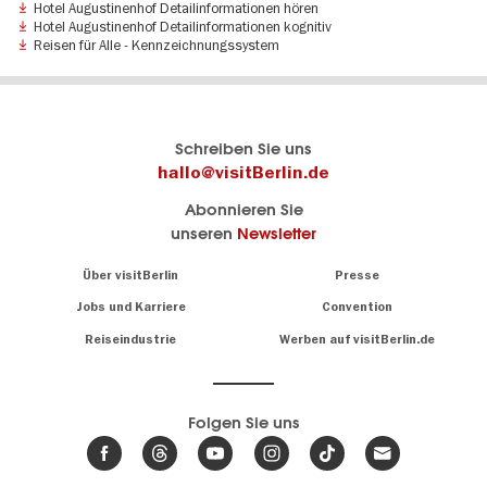
Hotel Augustinenhof Detailinformationen hören
Hotel Augustinenhof Detailinformationen kognitiv
­Reisen für Alle - Kennzeichnungssystem
Berlins
visitBerlin-Blog
Schreiben Sie uns
offizielles
Hier
hallo@visitBerlin.de
Reiseportal
schreiben
Abonnieren Sie
visitBerlin.de
die
unseren
Newsletter
Berlin-
Wir kennen
Insider
Berlin und
Navigation:
Über visitBerlin
Presse
sind
About
persönlich
Jobs und Karriere
Convention
Insidertipps
für Sie da.
rund
Reiseindustrie
Werben auf visitBerlin.de
um
Wir bieten Ihnen
die
günstige
,
Hauptstadt
Reiseangebote
und
Hotels
Folgen Sie uns
.
Tickets
Berlin-
News,
Wir haben den
Events