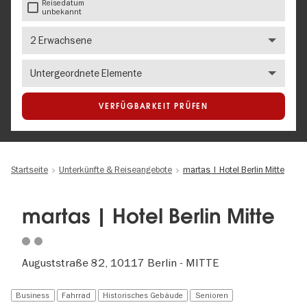
Reisedatum
unbekannt
Anzahl
Erwachsene
Number
of
children
VERFÜGBARKEIT PRÜFEN
Startseite
Unterkünfte & Reiseangebote
martas | Hotel Berlin Mitte
martas | Hotel Berlin Mitte
Auguststraße 82, 10117 Berlin - MITTE
Business
Fahrrad
Historisches Gebäude
Senioren