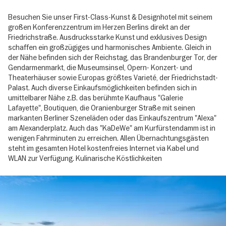
Besuchen Sie unser First-Class-Kunst & Designhotel mit seinem
großen Konferenzzentrum im Herzen Berlins direkt an der
Friedrichstraße. Ausdrucksstarke Kunst und exklusives Design
schaffen ein großzügiges und harmonisches Ambiente. Gleich in
der Nähe befinden sich der Reichstag, das Brandenburger Tor, der
Gendarmenmarkt, die Museumsinsel, Opern- Konzert- und
Theaterhäuser sowie Europas größtes Varieté, der Friedrichstadt-
Palast. Auch diverse Einkaufsmöglichkeiten befinden sich in
umittelbarer Nähe z.B. das berühmte Kaufhaus "Galerie
Lafayette", Boutiquen, die Oranienburger Straße mit seinen
markanten Berliner Szeneläden oder das Einkaufszentrum "Alexa"
am Alexanderplatz. Auch das "KaDeWe" am Kurfürstendamm ist in
wenigen Fahrminuten zu erreichen. Allen Übernachtungsgästen
steht im gesamten Hotel kostenfreies Internet via Kabel und
WLAN zur Verfügung. Kulinarische Köstlichkeiten
Image
gallery