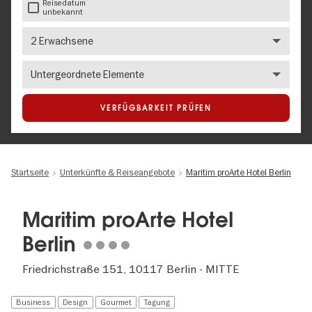
Reisedatum
unbekannt
Anzahl
Erwachsene
Number
of
children
VERFÜGBARKEIT PRÜFEN
Startseite
Unterkünfte & Reiseangebote
Maritim proArte Hotel Berlin
Maritim proArte Hotel
Berlin
Friedrichstraße 151, 10117 Berlin - MITTE
Business
Design
Gourmet
Tagung