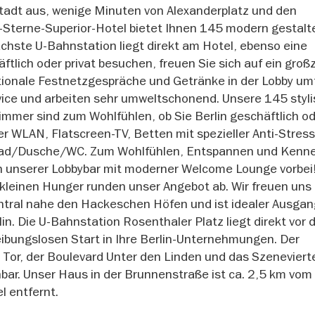
tadt aus, wenige Minuten von Alexanderplatz und den
Sterne-Superior-Hotel bietet Ihnen 145 modern gestalt
chste U-Bahnstation liegt direkt am Hotel, ebenso eine
äftlich oder privat besuchen, freuen Sie sich auf ein gro
ionale Festnetzgespräche und Getränke in der Lobby um
rvice und arbeiten sehr umweltschonend. Unsere 145 styl
mer sind zum Wohlfühlen, ob Sie Berlin geschäftlich od
r WLAN, Flatscreen-TV, Betten mit spezieller Anti-Stress
Bad/Dusche/WC. Zum Wohlfühlen, Entspannen und Kenn
n unserer Lobbybar mit moderner Welcome Lounge vorbei
kleinen Hunger runden unser Angebot ab. Wir freuen uns 
 zentral nahe den Hackeschen Höfen und ist idealer Ausga
in. Die U-Bahnstation Rosenthaler Platz liegt direkt vor
eibungslosen Start in Ihre Berlin-Unternehmungen. Der
 Tor, der Boulevard Unter den Linden und das Szeneviert
hbar. Unser Haus in der Brunnenstraße ist ca. 2,5 km vom
 entfernt.