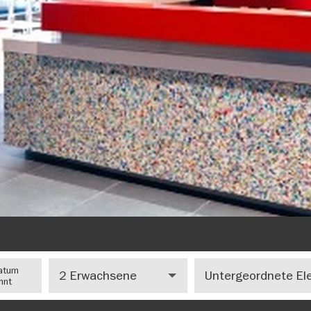
Anzahl
Number
atum
Erwachsene
of
nnt
children