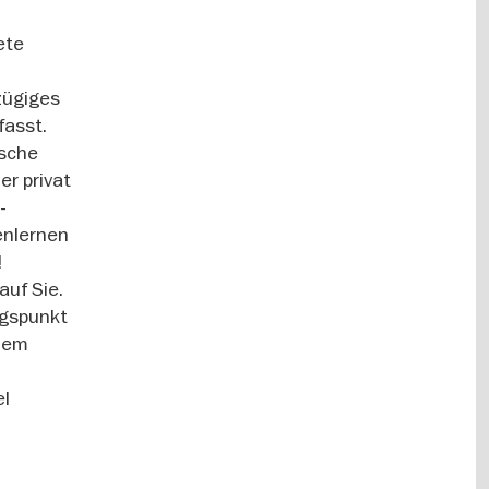
ete
ßzügiges
fasst.
ische
er privat
-
enlernen
!
auf Sie.
ngspunkt
 dem
el