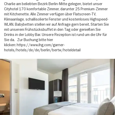
Charlie am beliebten Bezirk Berlin-Mitte gelegen, bietet unser
Cityhotel 170 komfortable Zimmer, darunter 25 Premium-Zimmer
mit Kitchenette. Alle Zimmer verfügen über Flatscreen-TV,
Klimaanlage, schallisolierte Fenster und kostenloses Highspeed-
WLAN. Babybetten stellen wir auf Anfrage gern bereit. Starten Sie
mit unserem Frühstücksbuffet in den Tag oder genießen Sie
Drinks in der Lobby Bar. Unsere Rezeption ist rund um die Uhr für
Sie da. Zur Buchung bitte hier
klicken: https://www.ihg.com/garner-
hotels/hotels/de/de/berlin/bertw/hoteldetail
Image
gallery