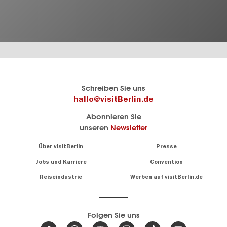
Berlins
visitBerlin-Blog
Schreiben Sie uns
offizielles
Hier
hallo@visitBerlin.de
Reiseportal
schreiben
Abonnieren Sie
visitBerlin.de
die
unseren
Newsletter
Berlin-
Wir kennen
Insider
Berlin und
Navigation:
Über visitBerlin
Presse
sind
About
persönlich
Jobs und Karriere
Convention
Insidertipps
für Sie da.
rund
Reiseindustrie
Werben auf visitBerlin.de
um
Wir bieten Ihnen
die
günstige
,
Hauptstadt
Reiseangebote
und
Hotels
Folgen Sie uns
.
Tickets
Berlin-