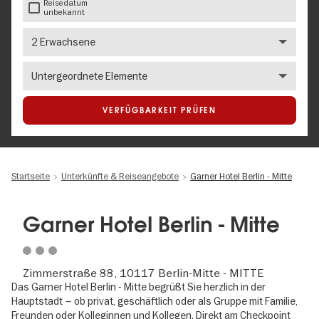
Reisedatum
unbekannt
Anzahl
Erwachsene
Number
of
children
VERFÜGBARKEIT PRÜFEN
Startseite
Unterkünfte & Reiseangebote
Garner Hotel Berlin - Mitte
Garner Hotel Berlin - Mitte
Zimmerstraße 88, 10117 Berlin-Mitte - MITTE
Das Garner Hotel Berlin - Mitte begrüßt Sie herzlich in der
Hauptstadt – ob privat, geschäftlich oder als Gruppe mit Familie,
Freunden oder Kolleginnen und Kollegen. Direkt am Checkpoint