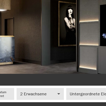
Anzahl
Number
atum
Erwachsene
of
nnt
children