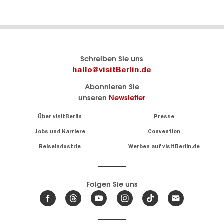
Berlins
visitBerlin-Blog
Schreiben Sie uns
offizielles
Hier
hallo@visitBerlin.de
Reiseportal
schreiben
Abonnieren Sie
visitBerlin.de
die
unseren
Newsletter
Berlin-
Wir kennen
Insider
Berlin und
Navigation:
Über visitBerlin
Presse
sind
About
persönlich
Jobs und Karriere
Convention
Insidertipps
für Sie da.
rund
Reiseindustrie
Werben auf visitBerlin.de
um
Wir bieten Ihnen
die
günstige
,
Hauptstadt
Reiseangebote
und
Hotels
Folgen Sie uns
.
Tickets
Berlin-
News,
Wir haben den
Events
Veranstaltungskalender
&