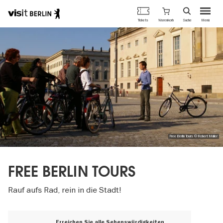
Berlins
Warenkorb
Tickets
Suche
Menü
offizielles
Direkt
Tourismusportal
zum
Inhalt
Free Berlin Tours © Robert Müller
FREE BERLIN TOURS
Rauf aufs Rad, rein in die Stadt!
Erreichen Sie alle Sehenswürdigkeiten