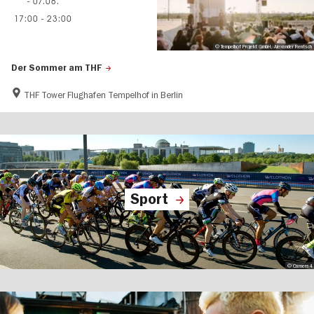
- 07.08.
17:00
-
23:00
© Tempelhof Projekt GmbH, Alexander Rentsch
Der Sommer am THF
THF Tower Flughafen Tempelhof in Berlin
Sport
© Camera4