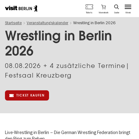
Berlins
Warenkorb
Tickets
Suche
Menü
offizielles
Direkt
Tourismusportal
Startseite
Veranstaltungskalender
Wrestling in Berlin 2026
zum
Inhalt
Wrestling in Berlin
2026
08.08.2026
+ 4 zusätzliche Termine|
Festsaal Kreuzberg
TICKET KAUFEN
Live-Wrestling in Berlin – Die German Wrestling Federation bringt
den Ring zum Beben