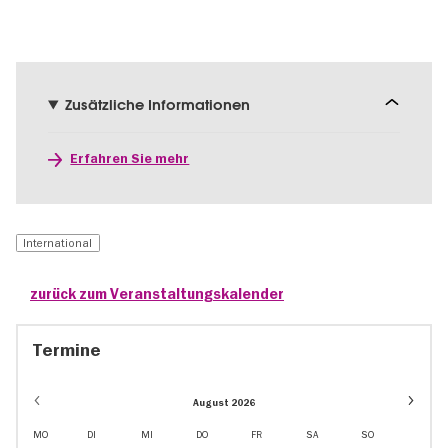
Zusätzliche Informationen
Erfahren Sie mehr
International
zurück zum Veranstaltungskalender
Termine
Event
August 2026
dates
in
MO
DI
MI
DO
FR
SA
SO