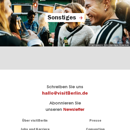
Sonstiges
© GettyImages, Foto: Hinterhaus Productions
Berlins
visitBerlin-Blog
Schreiben Sie uns
offizielles
Hier
hallo@visitBerlin.de
Reiseportal
schreiben
Abonnieren Sie
visitBerlin.de
die
unseren
Newsletter
Berlin-
Wir kennen
Insider
Berlin und
Navigation:
Über visitBerlin
Presse
sind
About
persönlich
Jobs und Karriere
Convention
Insidertipps