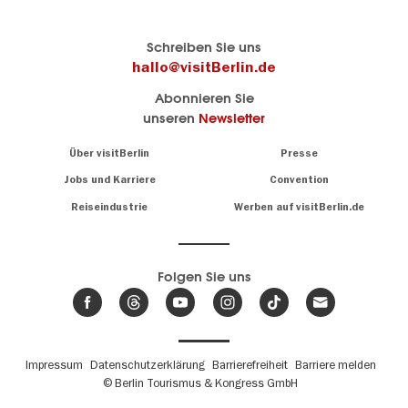
Berlins
visitBerlin-Blog
Schreiben Sie uns
offizielles
Hier
hallo@visitBerlin.de
Reiseportal
schreiben
Abonnieren Sie
visitBerlin.de
die
unseren
Newsletter
Berlin-
Wir kennen
Insider
Berlin und
Navigation:
Über visitBerlin
Presse
sind
About
persönlich
Jobs und Karriere
Convention
Insidertipps
für Sie da.
rund
Reiseindustrie
Werben auf visitBerlin.de
um
Wir bieten Ihnen
die
günstige
,
Hauptstadt
Reiseangebote
und
Hotels
Folgen Sie uns
.
Tickets
Berlin-
News,
Wir haben den
Events
Veranstaltungskalender
&
Berlins mit vielen Tipps.
Trends
Fußbereichsmenü
Impressum
Datenschutzerklärung
Barrierefreiheit
Barriere melden
© Berlin Tourismus & Kongress GmbH
Unsere