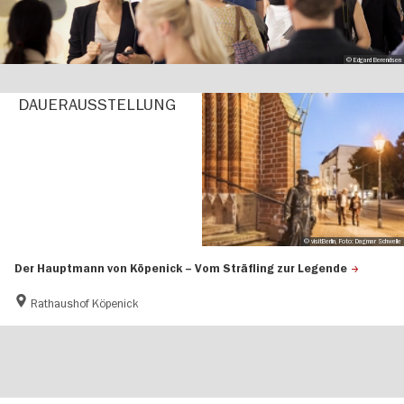
© Edgard Berendsen
DAUER­AUS­STEL­LUNG
© visitBerlin, Foto: Dagmar Schwelle
Der Hauptmann von Köpenick – Vom Sträfling zur Legende
Rathaushof Köpenick