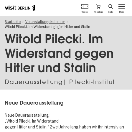
Berlins
Warenkorb
Tickets
Suche
Menü
offizielles
Direkt
Tourismusportal
Startseite
Veranstaltungskalender
zum
Witold Pilecki. Im Widerstand gegen Hitler und Stalin
Inhalt
Witold Pilecki. Im
Widerstand gegen
Hitler und Stalin
Dauer­aus­stel­lung| Pilecki-Institut
Neue Dauerausstellung
Neue Dauerausstellung:
„Witold Pilecki. Im Widerstand
gegen Hitler und Stalin.“ Zwei Jahre lang haben wir ihr intensiv an