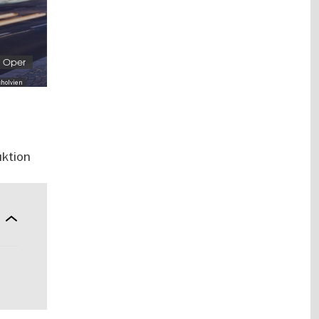
e Oper
cholvien
uktion