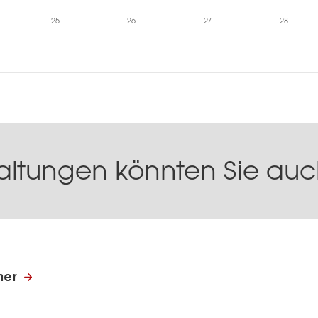
25
26
27
28
altungen könnten Sie auch
ner