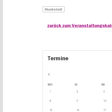
Musikstadt
zurück zum Veranstaltungska
Termine
MO
DI
MI
1
2
3
8
9
10
15
16
17