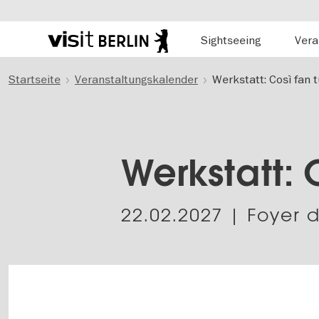
Hauptnavigation
Sightseeing
Vera
Berlins
offizielles
Direkt
Tourismusportal
Startseite
Veranstaltungskalender
Werkstatt: Così fan t
zum
Inhalt
Werkstatt: 
22.02.2027
| Foyer d