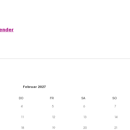
lender
Februar 2027
DO
FR
SA
SO
4
5
6
7
11
12
13
14
18
19
20
21