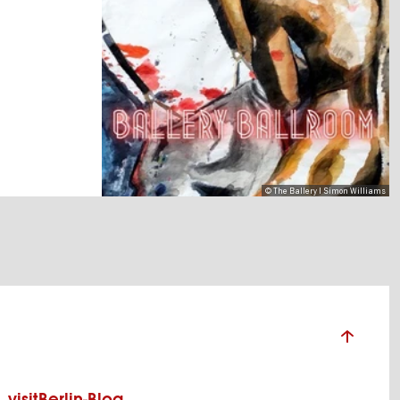
© The Ballery I Simon Williams
visitBerlin-Blog