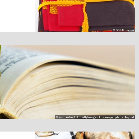
© DDR Museum
© visitBerlin, Foto: GettyImages, krisanapongdetraphiphat