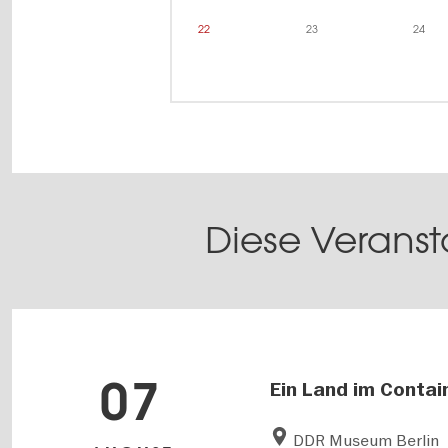
22
23
24
Diese Veranst
07
Ein Land im Contai
DDR Museum Berlin