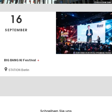
© Messe Berlin GmbH
16
SEPTEMBER
© BIG BANG KI FESTIVAL/Offenblende/Markus
BIG BANG KI Festival
STATION Berlin
Berlins
visitBerlin-Blog
Schreiben Sie uns