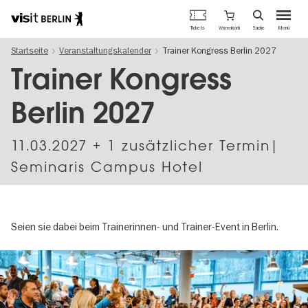
Berlins
Warenkorb
Tickets
Suche
Menü
offizielles
Direkt
Tourismusportal
Startseite
Veranstaltungskalender
Trainer Kongress Berlin 2027
zum
Inhalt
Trainer Kongress
Berlin 2027
11.03.2027
+ 1 zusätzlicher Termin|
Seminaris Campus Hotel
Seien sie dabei beim Trainerinnen- und Trainer-Event in Berlin.
Image
gallery