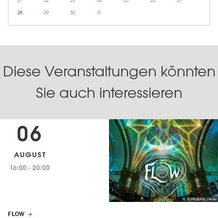
21
22
23
24
25
26
27
28
29
30
31
Diese Veranstaltungen könnten
Sie auch interessieren
06
AUGUST
16:00
-
20:00
© PROJEKTIL I Fever
FLOW