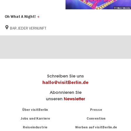
© Wiliam Glibovsky
Oh What A Night!
BAR JEDER VERNUNFT
Berlins
visitBerlin-Blog
Schreiben Sie uns
offizielles
Hier
hallo@visitBerlin.de
Reiseportal
schreiben
Abonnieren Sie
visitBerlin.de
die
unseren
Newsletter
Berlin-
Wir kennen
Insider
Berlin und
Navigation:
Über visitBerlin
Presse
sind
About
persönlich
Jobs und Karriere
Convention
Insidertipps
für Sie da.
rund
Reiseindustrie
Werben auf visitBerlin.de
um