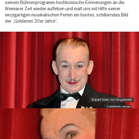
seinem Bühnenprogramm hochkomische Erinnerungen an die
Weimarer Zeit wieder aufleben und malt uns mit Hilfe seiner
einzigartigen musikalischen Perlen ein buntes, schillerndes Bild
der „Goldenen 20er Jahre“.
Image
gallery
Robert Kreis <br>Eingekreist
© DERDEHMEL/Urbschat