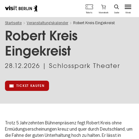
Berlins
Warenkorb
Tickets
Suche
Menü
offizielles
Direkt
Tourismusportal
Startseite
Veranstaltungskalender
Robert Kreis Eingekreist
zum
Inhalt
Robert Kreis
Eingekreist
28.12.2026
| Schlosspark Theater
TICKET KAUFEN
Trotz 5 Jahrzehnten Bühnenpräsenz fegt Robert Kreis ohne
Ermüdungserscheinungen kreuz und quer durch Deutschland, um
die Fahne der guten Unterhaltung hoch zu halten. Er lässt in