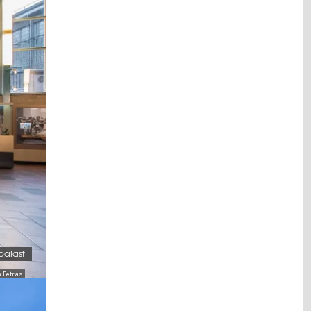
palast
h Petras