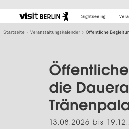
Hauptnavigation
Sightseeing
Vera
Berlins
offizielles
Direkt
Tourismusportal
Startseite
Veranstaltungskalender
Öffentliche Begleitu
zum
Inhalt
Öffentlich
die Dauera
Tränenpala
13.08.2026
bis
19.12