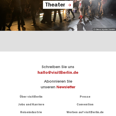
Theater
© Chiussi/Agentur StandArt
Berlins
visitBerlin-Blog
Schreiben Sie uns
offizielles
Hier
hallo@visitBerlin.de
Reiseportal
schreiben
Abonnieren Sie
visitBerlin.de
die
unseren
Newsletter
Berlin-
Wir kennen
Insider
Berlin und
Navigation:
Über visitBerlin
Presse
sind
About
persönlich
Jobs und Karriere
Convention
Insidertipps
für Sie da.
rund
Reiseindustrie
Werben auf visitBerlin.de
um
Wir bieten Ihnen