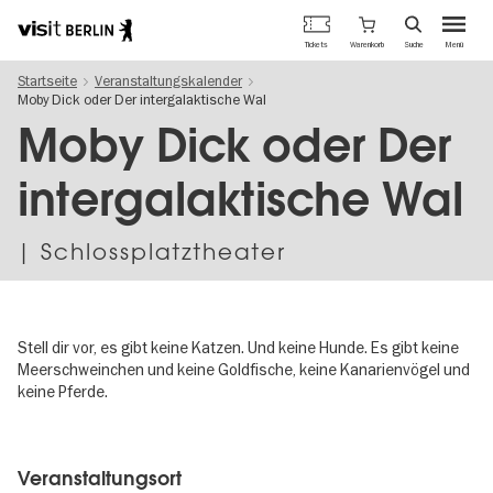
Berlins
Warenkorb
Tickets
Suche
Menü
offizielles
Direkt
Tourismusportal
Startseite
Veranstaltungskalender
zum
Moby Dick oder Der intergalaktische Wal
Inhalt
Moby Dick oder Der
intergalaktische Wal
| Schlossplatztheater
Stell dir vor, es gibt keine Katzen. Und keine Hunde. Es gibt keine
Meerschweinchen und keine Goldfische, keine Kanarienvögel und
keine Pferde.
Image
gallery
Veranstaltungsort