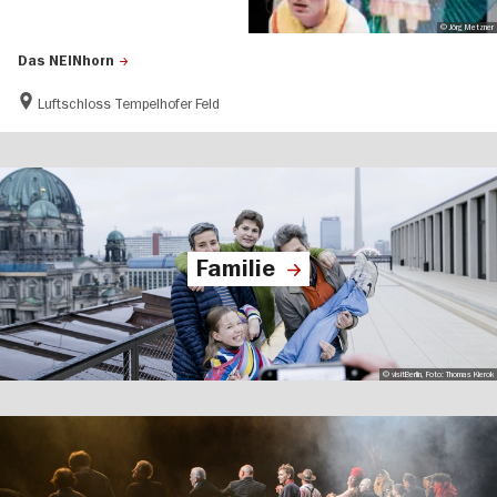
© Jörg Metzner
Das NEINhorn
Luftschloss Tempelhofer Feld
Familie
© visitBerlin, Foto: Thomas Kierok