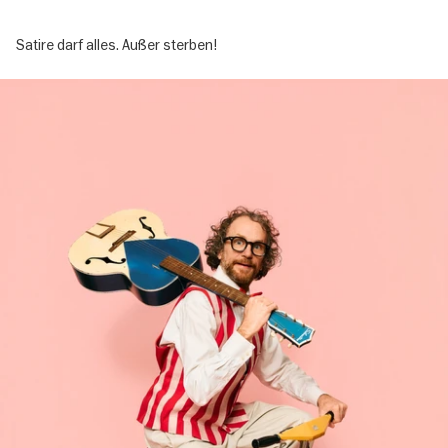
Satire darf alles. Außer sterben!
Image
gallery