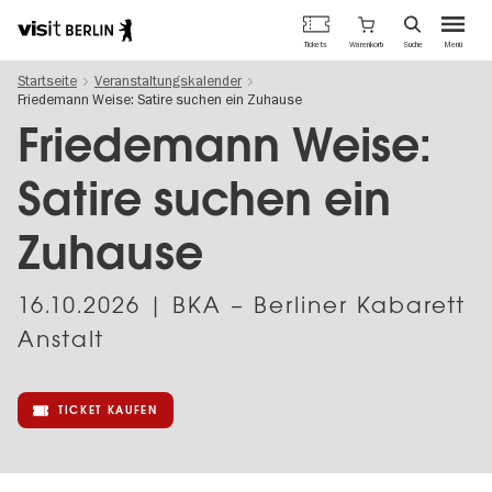
Berlins
Warenkorb
Tickets
Suche
Menü
offizielles
Direkt
Tourismusportal
Startseite
Veranstaltungskalender
zum
Friedemann Weise: Satire suchen ein Zuhause
Inhalt
Friedemann Weise:
Satire suchen ein
Zuhause
16.10.2026
| BKA – Berliner Kabarett
Anstalt
TICKET KAUFEN