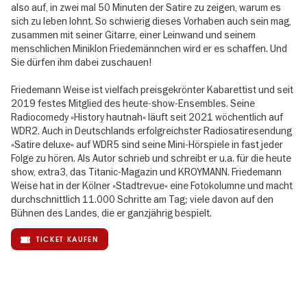
also auf, in zwei mal 50 Minuten der Satire zu zeigen, warum es
sich zu leben lohnt. So schwierig dieses Vorhaben auch sein mag,
zusammen mit seiner Gitarre, einer Leinwand und seinem
menschlichen Miniklon Friedemännchen wird er es schaffen. Und
Sie dürfen ihm dabei zuschauen!
Friedemann Weise ist vielfach preisgekrönter Kabarettist und seit
2019 festes Mitglied des heute-show-Ensembles. Seine
Radiocomedy »History hautnah« läuft seit 2021 wöchentlich auf
WDR2. Auch in Deutschlands erfolgreichster Radiosatiresendung
»Satire deluxe« auf WDR5 sind seine Mini-Hörspiele in fast jeder
Folge zu hören. Als Autor schrieb und schreibt er u.a. für die heute
show, extra3, das Titanic-Magazin und KROYMANN. Friedemann
Weise hat in der Kölner »Stadtrevue« eine Fotokolumne und macht
durchschnittlich 11.000 Schritte am Tag; viele davon auf den
Bühnen des Landes, die er ganzjährig bespielt.
TICKET KAUFEN