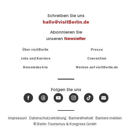
Berlins
visitBerlin-Blog
Schreiben Sie uns
offizielles
Hier
hallo@visitBerlin.de
Reiseportal
schreiben
Abonnieren Sie
visitBerlin.de
die
unseren
Newsletter
Berlin-
Wir kennen
Insider
Berlin und
Navigation:
Über visitBerlin
Presse
sind
About
persönlich
Jobs und Karriere
Convention
Insidertipps
für Sie da.
rund
Reiseindustrie
Werben auf visitBerlin.de
um
Wir bieten Ihnen
die
günstige
,
Hauptstadt
Reiseangebote
und
Hotels
Folgen Sie uns
.
Tickets
Berlin-
News,
Wir haben den
Events
Veranstaltungskalender
&
Berlins mit vielen Tipps.
Trends
Fußbereichsmenü
Impressum
Datenschutzerklärung
Barrierefreiheit
Barriere melden
© Berlin Tourismus & Kongress GmbH
Unsere