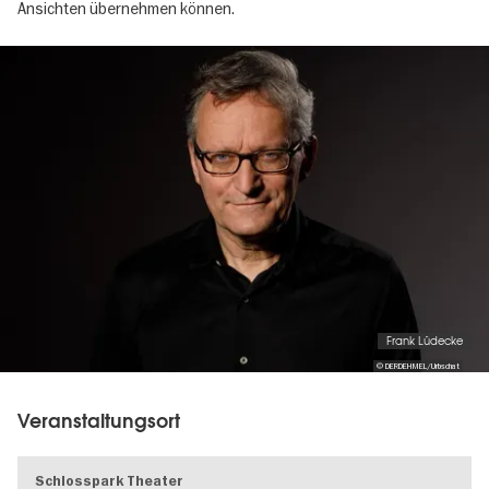
Ansichten übernehmen können.
Image
gallery
Frank Lüdecke
© DERDEHMEL/Urbschat
Veranstaltungsort
Schlosspark Theater