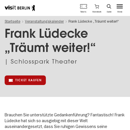
Berlins
Warenkorb
Tickets
Suche
Menü
offizielles
Direkt
Tourismusportal
Startseite
Veranstaltungskalender
Frank Lüdecke „Träumt weiter!“
zum
Inhalt
Frank Lüdecke
„Träumt weiter!“
| Schlosspark Theater
TICKET KAUFEN
Brauchen Sie unterstützte Gedankenführung? Fantastisch! Frank
Lüdecke hat sich so ausgiebig mit dieser Welt
auseinandergesetzt, dass Sie ruhigen Gewissens seine