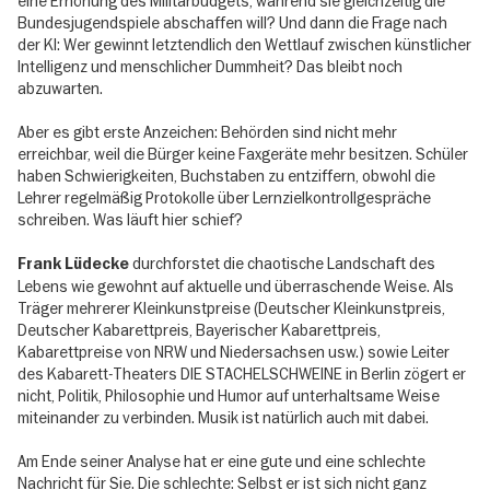
eine Erhöhung des Militärbudgets, während sie gleichzeitig die
Bundesjugendspiele abschaffen will? Und dann die Frage nach
der KI: Wer gewinnt letztendlich den Wettlauf zwischen künstlicher
Intelligenz und menschlicher Dummheit? Das bleibt noch
abzuwarten.
Aber es gibt erste Anzeichen: Behörden sind nicht mehr
erreichbar, weil die Bürger keine Faxgeräte mehr besitzen. Schüler
haben Schwierigkeiten, Buchstaben zu entziffern, obwohl die
Lehrer regelmäßig Protokolle über Lernzielkontrollgespräche
schreiben. Was läuft hier schief?
durchforstet die chaotische Landschaft des
Frank Lüdecke
Lebens wie gewohnt auf aktuelle und überraschende Weise. Als
Träger mehrerer Kleinkunstpreise (Deutscher Kleinkunstpreis,
Deutscher Kabarettpreis, Bayerischer Kabarettpreis,
Kabarettpreise von NRW und Niedersachsen usw.) sowie Leiter
des Kabarett-Theaters DIE STACHELSCHWEINE in Berlin zögert er
nicht, Politik, Philosophie und Humor auf unterhaltsame Weise
miteinander zu verbinden. Musik ist natürlich auch mit dabei.
Am Ende seiner Analyse hat er eine gute und eine schlechte
Nachricht für Sie. Die schlechte: Selbst er ist sich nicht ganz