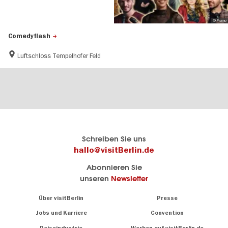
© Promo
Comedyflash
Luftschloss Tempelhofer Feld
Berlins
visitBerlin-Blog
Schreiben Sie uns
offizielles
Hier
hallo@visitBerlin.de
Reiseportal
schreiben
Abonnieren Sie
visitBerlin.de
die
unseren
Newsletter
Berlin-
Wir kennen
Insider
Berlin und
Navigation:
Über visitBerlin
Presse
sind
About
persönlich
Jobs und Karriere
Convention
Insidertipps
für Sie da.
rund