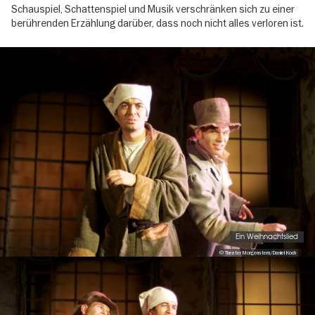
Schauspiel, Schattenspiel und Musik verschränken sich zu einer
berührenden Erzählung darüber, dass noch nicht alles verloren ist.
Image
gallery
Ein Weihnachtslied
© Theater Morgenstern/Daniel Koch