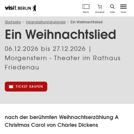
Berlins
Warenkorb
Tickets
Suche
Menü
offizielles
Direkt
Tourismusportal
Startseite
Veranstaltungskalender
Ein Weihnachtslied
zum
Inhalt
Ein Weihnachtslied
06.12.2026
bis
27.12.2026
|
Morgenstern - Theater im Rathaus
Friedenau
TICKET KAUFEN
nach der berühmten Weihnachtserzählung A
Christmas Carol von Charles Dickens