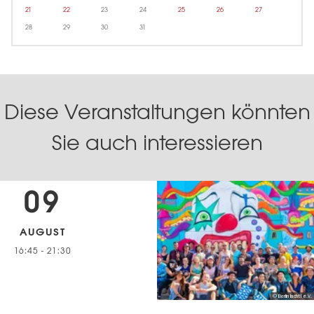
21
22
23
24
25
26
27
28
29
30
31
Diese Veranstaltungen könnten
Sie auch interessieren
09
AUGUST
16:45
-
21:30
© Berlin lacht! e.V.