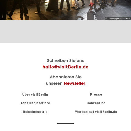
© Chiussi/Agentur StandArt
Berlins
visitBerlin-Blog
Schreiben Sie uns
offizielles
Hier
hallo@visitBerlin.de
Reiseportal
schreiben
Abonnieren Sie
visitBerlin.de
die
unseren
Newsletter
Berlin-
Wir kennen
Insider
Berlin und
Navigation:
Über visitBerlin
Presse
sind
About
persönlich
Jobs und Karriere
Convention
Insidertipps
für Sie da.
rund
Reiseindustrie
Werben auf visitBerlin.de
um
Wir bieten Ihnen
die
günstige
,
Hauptstadt
Reiseangebote