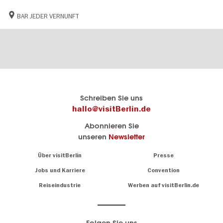
BAR JEDER VERNUNFT
Berlins
visitBerlin-Blog
Schreiben Sie uns
offizielles
Hier
hallo@visitBerlin.de
Reiseportal
schreiben
Abonnieren Sie
visitBerlin.de
die
unseren
Newsletter
Berlin-
Wir kennen
Insider
Berlin und
Navigation:
Über visitBerlin
Presse
sind
About
persönlich
Jobs und Karriere
Convention
Insidertipps
für Sie da.
rund
Reiseindustrie
Werben auf visitBerlin.de
um
Wir bieten Ihnen
die
günstige
,
Hauptstadt
Reiseangebote
und
Hotels
Folgen Sie uns