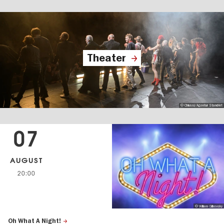
Theater
© Chiussi/Agentur StandArt
07
AUGUST
20:00
© Wiliam Glibovsky
Oh What A Night!