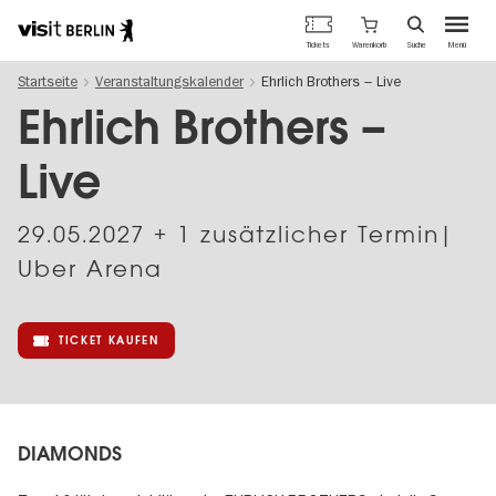
Berlins
Warenkorb
Tickets
Suche
Menü
offizielles
Direkt
Tourismusportal
Startseite
Veranstaltungskalender
Ehrlich Brothers – Live
zum
Inhalt
Ehrlich Brothers –
Live
29.05.2027
+ 1 zusätzlicher Termin|
Uber Arena
TICKET KAUFEN
DIAMONDS