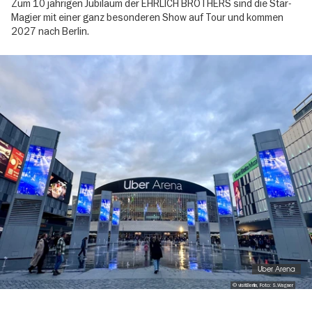
Zum 10 jährigen Jubiläum der EHRLICH BROTHERS sind die Star-
Magier mit einer ganz besonderen Show auf Tour und kommen
2027 nach Berlin.
Image
gallery
Uber Arena
© visitBerlin, Foto: S.Wagner