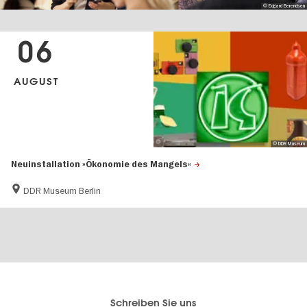
© Edgard Berendsen
06
AUGUST
© DDR Museum
Neuinstallation »Ökonomie des Mangels«
DDR Museum Berlin
Berlins
visitBerlin-Blog
Schreiben Sie uns