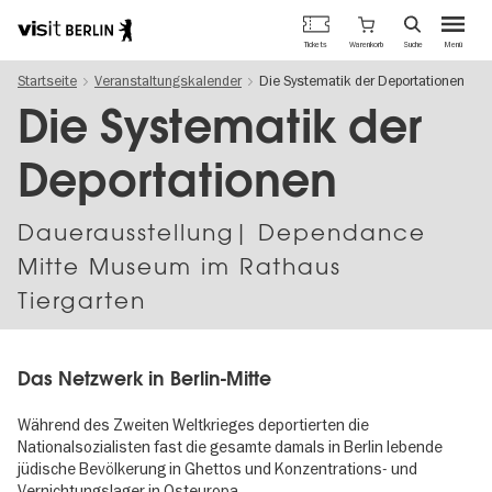
Berlins
Warenkorb
Tickets
Suche
Menü
offizielles
Direkt
Tourismusportal
Startseite
Veranstaltungskalender
Die Systematik der Deportationen
zum
Inhalt
Die Systematik der
Deportationen
Dauer­aus­stel­lung| Dependance
Mitte Museum im Rathaus
Tiergarten
Das Netzwerk in Berlin-Mitte
Während des Zweiten Weltkrieges deportierten die
Nationalsozialisten fast die gesamte damals in Berlin lebende
jüdische Bevölkerung in Ghettos und Konzentrations- und
Vernichtungslager in Osteuropa.