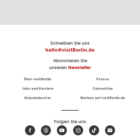
Berlins
visitBerlin-Blog
Schreiben Sie uns
offizielles
Hier
hallo@visitBerlin.de
Reiseportal
schreiben
Abonnieren Sie
visitBerlin.de
die
unseren
Newsletter
Berlin-
Wir kennen
Insider
Berlin und
Navigation:
Über visitBerlin
Presse
sind
About
persönlich
Jobs und Karriere
Convention
Insidertipps
für Sie da.
rund
Reiseindustrie
Werben auf visitBerlin.de
um
Wir bieten Ihnen
die
günstige
,
Hauptstadt
Reiseangebote
und
Hotels
Folgen Sie uns
.
Tickets
Berlin-
News,
Wir haben den
Events