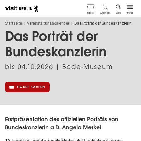
Berlins
Warenkorb
Tickets
Suche
Menü
offizielles
Direkt
Tourismusportal
Startseite
Veranstaltungskalender
Das Porträt der Bundeskanzlerin
zum
Inhalt
Das Porträt der
Bundeskanzlerin
bis
04.10.2026
| Bode-Museum
TICKET KAUFEN
Erstpräsentation des offiziellen Porträts von
Bundeskanzlerin a.D. Angela Merkel
16 Jahre lang prägte Angela Merkel als Bundeskanzlerin die