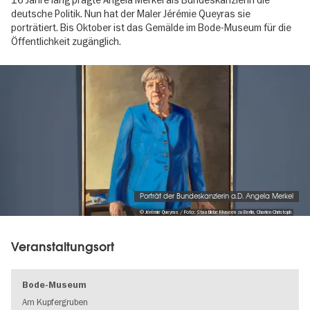
deutsche Politik. Nun hat der Maler Jérémie Queyras sie
porträtiert. Bis Oktober ist das Gemälde im Bode-Museum für die
Öffentlichkeit zugänglich.
Image
gallery
Porträt der Bundeskanzlerin a.D. Angela Merkel
© Jérémie Queyras / Foto: Staatliche Museen zu Berlin, Charlen Christoph
Veranstaltungsort
Bode-Museum
Am Kupfergruben