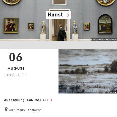
Kunst
© visitBerlin, Foto: Pierre Adenis
06
AUGUST
10:00
-
18:00
© Tom Lehn
Ausstellung - LANDSCHAFT
Kulturhaus Karlshorst