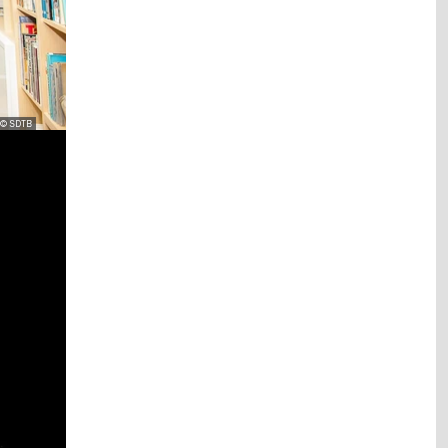
© SDTB