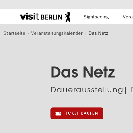
Hauptnavigation
Sightseeing
Vera
Berlins
offizielles
Direkt
Tourismusportal
Startseite
Veranstaltungskalender
Das Netz
zum
Inhalt
Das Netz
Dauer­aus­stel­lun
TICKET KAUFEN