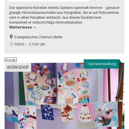
Der spanische Künstler Andrés Galeano sammelt Himmel – genauer
gesagt: Himmelsausschnitte aus Fotografien, die er auf Flohmärkten
oder in alten Fotoalben entdeckt. Aus diesen Fundstücken
komponiert er vielschichtige Himmelsstudien.
Weiterlesen
Evangelisches Zentrum Berlin
Gratis
09:00 – 17:00 Uhr
Anzeige
Top-Veranstaltung
WORKSHOP