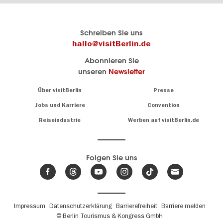
Berlins
visitBerlin-Blog
Schreiben Sie uns
offizielles
Hier
hallo@visitBerlin.de
Reiseportal
schreiben
Abonnieren Sie
visitBerlin.de
die
unseren
Newsletter
Berlin-
Wir kennen
Insider
Berlin und
Navigation:
Über visitBerlin
Presse
sind
About
persönlich
Jobs und Karriere
Convention
Insidertipps
für Sie da.
rund
Reiseindustrie
Werben auf visitBerlin.de
um
Wir bieten Ihnen
die
günstige
,
Hauptstadt
Reiseangebote
und
Hotels
Folgen Sie uns
.
Tickets
Berlin-
News,
Wir haben den
Events
Veranstaltungskalender
&
Berlins mit vielen Tipps.
Trends
Fußbereichsmenü
Impressum
Datenschutzerklärung
Barrierefreiheit
Barriere melden
© Berlin Tourismus & Kongress GmbH
Unsere