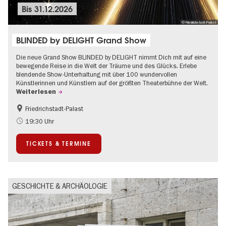
Bis
31.12.2026
© Friedrichstadt-Palast
BLINDED by DELIGHT Grand Show
Die neue Grand Show BLINDED by DELIGHT nimmt Dich mit auf eine
bewegende Reise in die Welt der Träume und des Glücks. Erlebe
blendende Show-Unterhaltung mit über 100 wundervollen
Künstlerinnen und Künstlern auf der größten Theaterbühne der Welt.
Weiterlesen
Friedrichstadt-Palast
Barrierefrei
International
19:30 Uhr
TICKETS & TERMINE
GESCHICHTE & ARCHÄOLOGIE