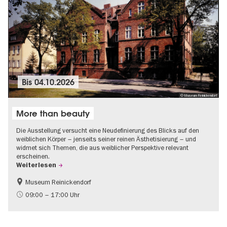
Bis
04.10.2026
© Museum Reinickendorf
More than beauty
Die Ausstellung versucht eine Neudefinierung des Blicks auf den
weiblichen Körper – jenseits seiner reinen Ästhetisierung – und
widmet sich Themen, die aus weiblicher Perspektive relevant
erscheinen.
Weiterlesen
Museum Reinickendorf
Gratis
Zeitgenössische Kunst
09:00 – 17:00 Uhr