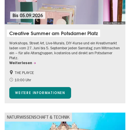
Bis
05.09.2026
© Brookfiled Properties
Creative Summer am Potsdamer Platz
Workshops, Street Art, Live-Murals, DIY-Kurse und ein Kreativmarkt
laden vom 27. Juni bis 5. September jeden Samstag zum Mitmachen
ein – für alle Altersgruppen, kostenlos und direkt am Potsdamer
Platz.
Weiterlesen
THE PLAYCE
Barrierefrei
Food
10:00 Uhr
Gratis
Kinder
WEITERE INFORMATIONEN
Shopping
NATURWISSENSCHAFT & TECHNIK