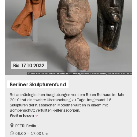
Bis
17.10.2032
© Staatliche Museen zu Berlin, Museum für Vor- und Frühgeschichte / Andreas Henkel / VG Bild-Kunst Bonn, 2025
Berliner Skulpturenfund
Bei archäologischen Ausgrabungen vor dem Roten Rathaus im Jahr
2010 trat eine wahre Überraschung zu Tage. Insgesamt 16
Skulpturen der Klassischen Moderne wurden in einem mit
Bombenschutt verfüllten Keller geborgen.
Weiterlesen
PETRI Berlin
NS-Geschichte
09:00 – 17:00 Uhr