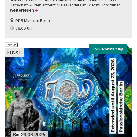
Herrschaft wurden entfernt, vieles landete im Sperrmüllcontainer…
Weiterlesen
DDR Museum Berlin
DDR-Geschichte
Politik & Gesellschaft
09:00 Uhr
Anzeige
Top-Veranstaltung
KUNST
Bis
23.08.2026