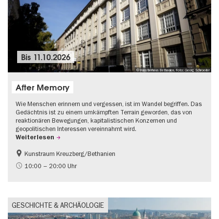
Bis
11.10.2026
© Künstlerhaus Bethanien, Foto: Georg Schroeder
After Memory
Wie Menschen erinnern und vergessen, ist im Wandel begriffen. Das
Gedächtnis ist zu einem umkämpften Terrain geworden, das von
reaktionären Bewegungen, kapitalistischen Konzernen und
geopolitischen Interessen vereinnahmt wird.
Weiterlesen
Kunstraum Kreuzberg/Bethanien
Gratis
International
10:00 – 20:00 Uhr
Zeitgenössische Kunst
GESCHICHTE & ARCHÄOLOGIE