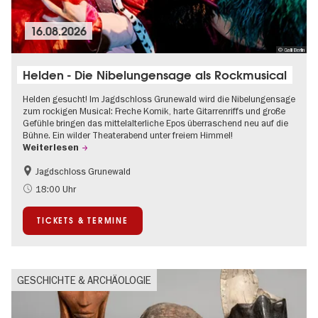
16.08.2026
© Galli Berlin
Helden - Die Nibelungensage als Rockmusical
Helden gesucht! Im Jagdschloss Grunewald wird die Nibelungensage
zum rockigen Musical: Freche Komik, harte Gitarrenriffs und große
Gefühle bringen das mittelalterliche Epos überraschend neu auf die
Bühne. Ein wilder Theaterabend unter freiem Himmel!
Weiterlesen
Jagdschloss Grunewald
Barrierefrei
Im Grünen
18:00 Uhr
Kultursommer
Open Air
TICKETS & TERMINE
Schlösser & Gärten
Zeitgenössische Kunst
GESCHICHTE & ARCHÄOLOGIE