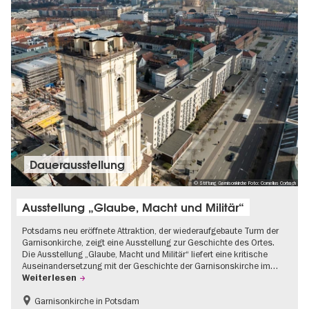
Dauer­aus­stel­lung
© Stiftung Garnisonkirche Foto: Cornelius Corbach
Ausstellung „Glaube, Macht und Militär“
Potsdams neu eröffnete Attraktion, der wiederaufgebaute Turm der
Garnisonkirche, zeigt eine Ausstellung zur Geschichte des Ortes.
Die Ausstellung „Glaube, Macht und Militär“ liefert eine kritische
Auseinandersetzung mit der Geschichte der Garnisonskirche im…
Weiterlesen
Garnisonkirche in Potsdam
Geschichte