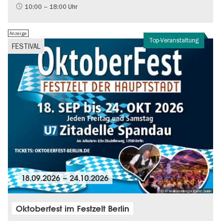
Brandenburg
10:00 – 18:00 Uhr
Politik & Gesellschaft
Anzeige
Top-Veranstaltung
FESTIVAL
18.09.2026
–
24.10.2026
© © Wollenschlaeger Event GmbH
Oktoberfest im Festzelt Berlin