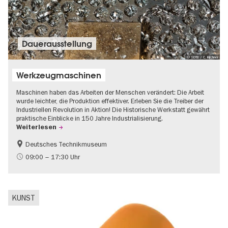
Dauer­aus­stel­lung
© SDTB / C. Kirchner
Werkzeugmaschinen
Maschinen haben das Arbeiten der Menschen verändert: Die Arbeit
wurde leichter, die Produktion effektiver. Erleben Sie die Treiber der
Industriellen Revolution in Aktion! Die Historische Werkstatt gewährt
praktische Einblicke in 150 Jahre Industrialisierung.
Weiterlesen
Deutsches Technikmuseum
Geschichte
09:00 – 17:30 Uhr
KUNST