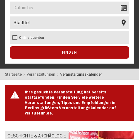
EVENT
Datum
bis
Stadtteil
Online buchbar
Startseite
Veranstaltungen
Veranstaltungskalender
Ihre gesuchte Veranstaltung hat bereits
stattgefunden. Finden Sie viele weitere
Veranstaltungen, Tipps und Empfehlungen in
Berlins größtem Veranstaltungskalender auf
visitBerlin.de.
GESCHICHTE & ARCHÄOLOGIE