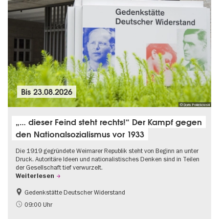
Bis
23.08.2026
© Doris Poklekowski
„… dieser Feind steht rechts!“ Der Kampf gegen
den Nationalsozialismus vor 1933
Die 1919 gegründete Weimarer Republik steht von Beginn an unter
Druck. Autoritäre Ideen und nationalistisches Denken sind in Teilen
der Gesellschaft tief verwurzelt.
Weiterlesen
Gedenkstätte Deutscher Widerstand
Gratis
NS-Geschichte
09:00 Uhr