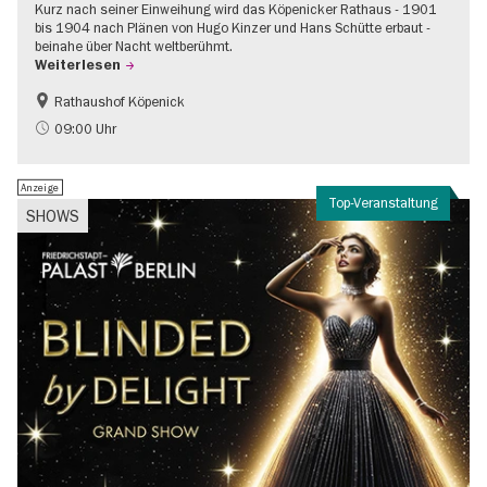
Kurz nach seiner Einweihung wird das Köpenicker Rathaus - 1901
bis 1904 nach Plänen von Hugo Kinzer und Hans Schütte erbaut -
beinahe über Nacht weltberühmt.
Weiterlesen
Rathaushof Köpenick
Geschichte
Going local Berlin
09:00 Uhr
Anzeige
Top-Veranstaltung
SHOWS