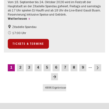
Vom 18. September bis 24. Oktober 2026 wird im Festzelt der
Hauptstadt an der Zitadelle Spandau gefeiert. Freitags und samstags
ab 17 Uhr spielen DJ Hauffi und ab 18 Uhr die Live-Band Gaudi Buam.
Reservierung inklusive Speise und Getränk.
Weiterlesen
Zitadelle Spandau
Food
Going local Berlin
17:00 Uhr
Spandau
TICKETS & TERMINE
Seitennummerierung
…
Aktuelle
Seite
Seite
Seite
Seite
Seite
Seite
Seite
Seite
Nächste
1
2
3
4
5
6
7
8
9
Seite
Seite
Letzte
Seite
4896 Ergebnisse