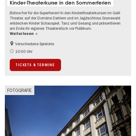
Kinder-Theaterkurse in den Sommerferien
Bühne frei für die Superferien! In den Kindertheaterkursen im Galli
Theater, auf der Domäne Dahlem und im Jagdschloss Grunewald
entdecken Kinder Schauspiel, Tanz und Gesang und präsentieren
am Ende ihr eigenes Theaterstück vor Publikum.
Weiterlesen
Verschiedene Spielorte
Kinder
Kultursommer
10:00 Uhr
Urban Art
Zeitgenössische Kunst
TICKETS & TERMINE
FOTOGRAFIE