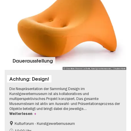
Dauer­aus­stel­lung
© Staatliche Museen zu Berlin, Kunstgewerbemuseum / Stephan Klonk
Achtung: Design!
Die Neupräsentation der Sammlung Design im
Kunstgewerbemuseum ist als kollaboratives und
multiperspektivisches Projekt konzipiert. Das gesamte
Museumsteam ist aktiv am Auswahl- und Präsentationsprozess der
Objekte beteiligt und bringt dabei die jeweilige…
Weiterlesen
Kulturforum - Kunstgewerbemuseum
Mode und Design
10:00 Uhr