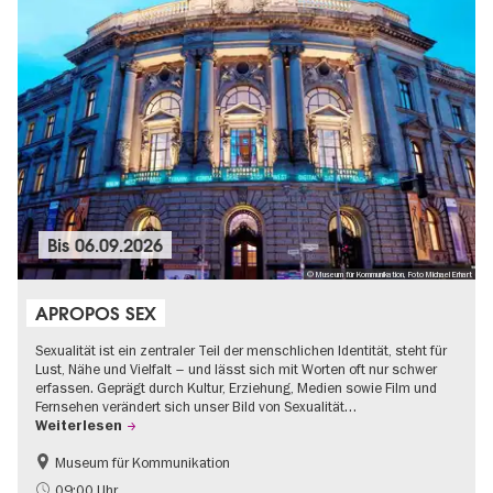
Bis
06.09.2026
© Museum für Kommunikation, Foto Michael Erhart
APROPOS SEX
Sexualität ist ein zentraler Teil der menschlichen Identität, steht für
Lust, Nähe und Vielfalt – und lässt sich mit Worten oft nur schwer
erfassen. Geprägt durch Kultur, Erziehung, Medien sowie Film und
Fernsehen verändert sich unser Bild von Sexualität…
Weiterlesen
Museum für Kommunikation
Politik & Gesellschaft
Teenager
09:00 Uhr