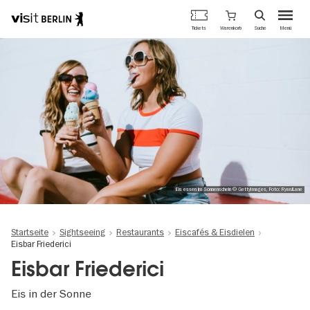
Berlins
Warenkorb
Tickets
Suche
Menü
offizielles
Direkt
Tourismusportal
zum
Inhalt
Eis essen im Sonnenschein © GettyImages, Foto: RyanJLane
Startseite
Sightseeing
Restaurants
Eiscafés & Eisdielen
Eisbar Friederici
Eisbar Friederici
Eis in der Sonne