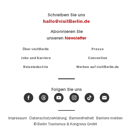
Berlins
visitBerlin-Blog
Schreiben Sie uns
offizielles
Hier
hallo@visitBerlin.de
Reiseportal
schreiben
Abonnieren Sie
visitBerlin.de
die
unseren
Newsletter
Berlin-
Wir kennen
Insider
Berlin und
Navigation:
Über visitBerlin
Presse
sind
About
persönlich
Jobs und Karriere
Convention
Insidertipps
für Sie da.
rund
Reiseindustrie
Werben auf visitBerlin.de
um
Wir bieten Ihnen
die
günstige
,
Hauptstadt
Reiseangebote
und
Hotels
Folgen Sie uns
.
Tickets
Berlin-
News,
Wir haben den
Events
Veranstaltungskalender
&
Berlins mit vielen Tipps.
Trends
Fußbereichsmenü
Impressum
Datenschutzerklärung
Barrierefreiheit
Barriere melden
© Berlin Tourismus & Kongress GmbH
Unsere