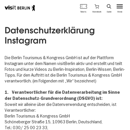
Berlins
Warenkorb
Tickets
Suche
Menü
offizielles
Direkt
Tourismusportal
zum
Datenschutzerklärung
Inhalt
Instagram
Die Berlin Tourismus & Kongress GmbH ist auf der Plattform
Instagram unter dem Namen visitBerlin aktiv und erstellt und teilt
Fotos und kurze Videos zu Berlin-Inspiration, Berlin-Wissen, Berlin-
Tipps. Für den Auftritt ist die Berlin Tourismus & Kongress GmbH
verantwortlich. (im Folgenden mit „Wir“ bezeichnet)
1. Verantwortlicher für die Datenverarbeitung im Sinne
der Datenschutz-Grundverordnung (DSGVO) ist:
Soweit wir alleine über die Datenverwendung entscheiden, ist
Verantwortlicher:
Berlin Tourismus & Kongress GmbH
Schöneberger Straße 15, 10963 Berlin, Deutschland,
Tel.: 030/ 25 00 23 33,