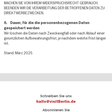
MACHEN SIE VON IHREM WIDERSPRUCHSRECHT GEBRAUCH,
BEENDEN WIR DIE VERARBEITUNG DER BETROFFENEN DATEN ZU
DIREKTWERBEZWECKEN.
6. Dauer, für die die personenbezogenen Daten
gespeichert werden
Wir löschen die Daten nach Zweckwegfall oder nach Ablauf einer
gesetzlichen Aufbewahrungsfrist, je nachdem welche Frist länger
ist.
Stand: März 2025
Berlins
visitBerlin-Blog
Schreiben Sie uns
offizielles
Hier
hallo@visitBerlin.de
Reiseportal
schreiben
Abonnieren Sie
visitBerlin.de
die