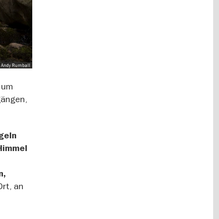
to: Andy Rumball
, um
gängen,
geln
 Himmel
n,
rt, an