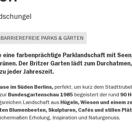
dschungel
BARRIEREFREIE PARKS & GÄRTEN
ie eine farbenprächtige Parklandschaft mit Seen
rünen. Der Britzer Garten lädt zum Durchatmen
zu jeder Jahreszeit.
perfekt, um kurz dem Stadttrubel
ase im Süden Berlins,
 zur
begeistert der rund
Bundesgartenschau 1985
90 H
gsreichen Landschaft aus
Hügeln, Wiesen und einem z
ten Blumenbeeten, Skulpturen, Cafés und stillen Plä
leichermaßen Erholung, Inspiration und Naturgenuss.