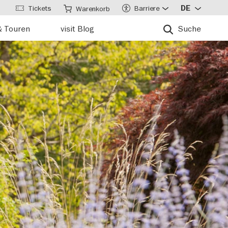
Tickets
Barriere
DE
Warenkorb
& Touren
visit Blog
Suche