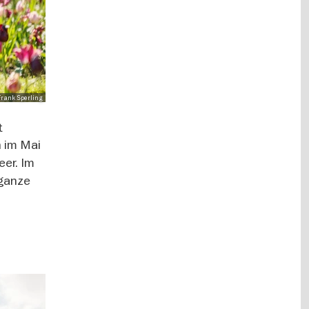
: Frank Sperling
t
n im Mai
eer. Im
 ganze