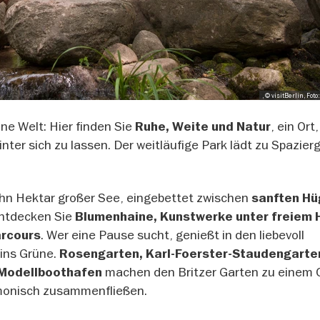
, © visitBerlin, Fo
üne Welt: Hier finden Sie
, ein Ort
Ruhe, Weite und Natur
ter sich zu lassen. Der weitläufige Park lädt zu Spazier
zehn Hektar großer See, eingebettet zwischen
sanften Hü
ntdecken Sie
Blumenhaine, Kunstwerke unter freiem
. Wer eine Pause sucht, genießt in den liebevoll
arcours
 ins Grüne.
Rosengarten, Karl-Foerster-Staudengarte
machen den Britzer Garten zu einem O
n Modellboothafen
rmonisch zusammenfließen.