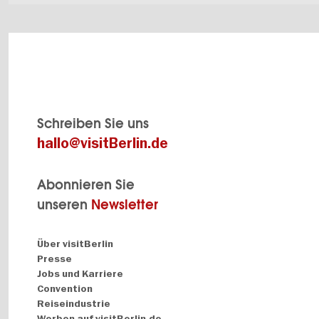
Schreiben Sie uns
hallo@visitBerlin.de
Abonnieren Sie
unseren
Newsletter
Navigation:
Über visitBerlin
About
Presse
Jobs und Karriere
Convention
Reiseindustrie
Werben auf visitBerlin.de