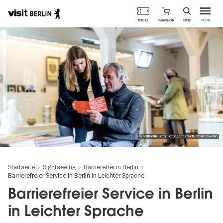
Berlins
Warenkorb
Tickets
Suche
Menü
offizielles
Direkt
Tourismusportal
zum
Inhalt
© visitBerlin, Foto: Fotoagentur Wolf, freiheitswerke
Startseite
Sightseeing
Barrierefrei in Berlin
Barrierefreier Service in Berlin in Leichter Sprache
Barrierefreier Service in Berlin
in Leichter Sprache