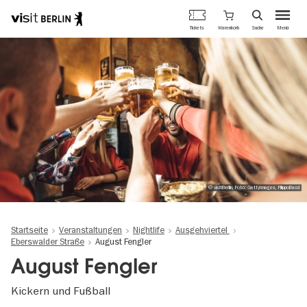
Berlins
Warenkorb
Tickets
Suche
Menü
offizielles
Direkt
Tourismusportal
zum
Inhalt
© visitBerlin, Foto: GettyImages, FilippoBacci
Startseite
Veranstaltungen
Nightlife
Ausgehviertel
Eberswalder Straße
August Fengler
August Fengler
Kickern und Fußball