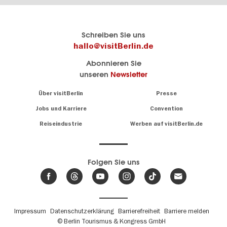
Berlins
visitBerlin-Blog
Schreiben Sie uns
offizielles
Hier
hallo@visitBerlin.de
Reiseportal
schreiben
Abonnieren Sie
visitBerlin.de
die
unseren
Newsletter
Berlin-
Wir kennen
Insider
Berlin und
Navigation:
Über visitBerlin
Presse
sind
About
persönlich
Jobs und Karriere
Convention
Insidertipps
für Sie da.
rund
Reiseindustrie
Werben auf visitBerlin.de
um
Wir bieten Ihnen
die
günstige
,
Hauptstadt
Reiseangebote
und
Hotels
Folgen Sie uns
.
Tickets
Berlin-
News,
Wir haben den
Events
Veranstaltungskalender
&
Berlins mit vielen Tipps.
Trends
Fußbereichsmenü
Impressum
Datenschutzerklärung
Barrierefreiheit
Barriere melden
© Berlin Tourismus & Kongress GmbH