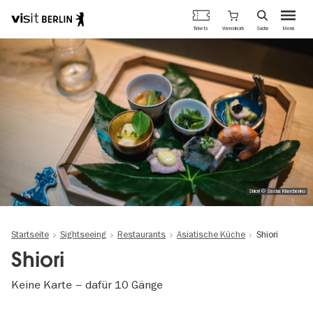
Berlins
Warenkorb
Tickets
Suche
Menü
offizielles
Direkt
Tourismusportal
zum
Inhalt
Shiori © Sasha Kharchenko
Startseite
Sightseeing
Restaurants
Asiatische Küche
Shiori
Shiori
Keine Karte – dafür 10 Gänge