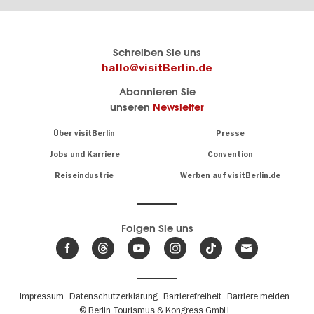
Berlins
visitBerlin-Blog
Schreiben Sie uns
offizielles
Hier
hallo@visitBerlin.de
Reiseportal
schreiben
Abonnieren Sie
visitBerlin.de
die
unseren
Newsletter
Berlin-
Wir kennen
Insider
Berlin und
Navigation:
Über visitBerlin
Presse
sind
About
persönlich
Jobs und Karriere
Convention
Insidertipps
für Sie da.
rund
Reiseindustrie
Werben auf visitBerlin.de
um
Wir bieten Ihnen
die
günstige
,
Hauptstadt
Reiseangebote
und
Hotels
Folgen Sie uns
.
Tickets
Berlin-
News,
Wir haben den
Events
Veranstaltungskalender
&
Berlins mit vielen Tipps.
Trends
Fußbereichsmenü
Impressum
Datenschutzerklärung
Barrierefreiheit
Barriere melden
© Berlin Tourismus & Kongress GmbH