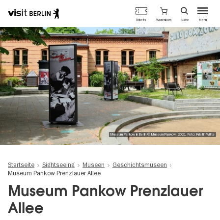
Berlins
Warenkorb
Tickets
Suche
Menü
offizielles
Direkt
Tourismusportal
zum
Inhalt
Museum Pankow in Berlin © Museum Pankow, 2021, Foto: Kristin Witte
Startseite
Sightseeing
Museen
Geschichtsmuseen
Museum Pankow Prenzlauer Allee
Museum Pankow Prenzlauer
Allee