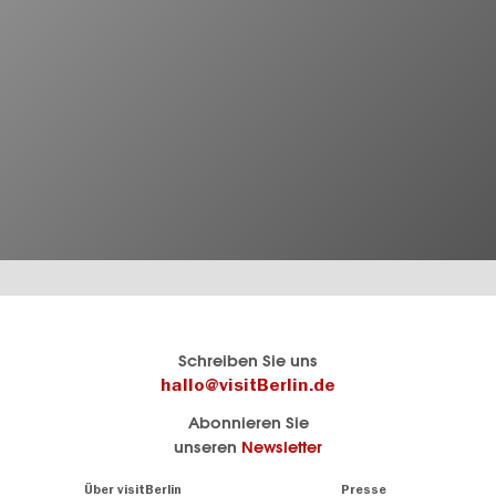
Berlins
visitBerlin-Blog
Schreiben Sie uns
offizielles
Hier
hallo@visitBerlin.de
Reiseportal
schreiben
Abonnieren Sie
visitBerlin.de
die
unseren
Newsletter
Berlin-
Wir kennen
Insider
Berlin und
Navigation:
Über visitBerlin
Presse
sind