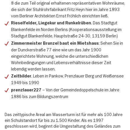
8 die zum Teil original erhaltenen repräsentativen Wohnräume,
die sich der Stuhlrohrfabrikant Fritz Heyn hier im Jahre 1893
vom Berliner Architekten Ernst Fröhlich einrichten ließ.
. Das Stadtgut
Rieselfelder, Liegekur und Runkelrüben
Blankenfelde im Norden Berlins (Kooperationsausstellung im
Stadtgut Blankenfelde, Hauptstraße 24-30, 13159 Berlin)
: Sehen Sie in
Zimmermeister Brunzel baut ein Mietshaus
der Dunckerstraße 77 eine wie um das Jahr 1900
eingerichtete Wohnung, welche die unterschiedlichen
Wohnbedingungen und Le­bensverhältnisse dieser Zeit
lebendig werden lassen.
. Leben in Pankow, Prenzlauer Berg und Weißensee
Zeitbilder
1949 bis 1990
– Von der Gemeindedoppelschule im Jahre
prenzlauer227
1886 bis zum Bildungszentrum
Das zeittypische Areal am Wasserturm ist für mehr als 100 Jahre
ein Schulstandort für bis zu 1.500 Kinder. Als es 1997
geschlossen wird, beginnt die Umgestaltung des Geländes zum