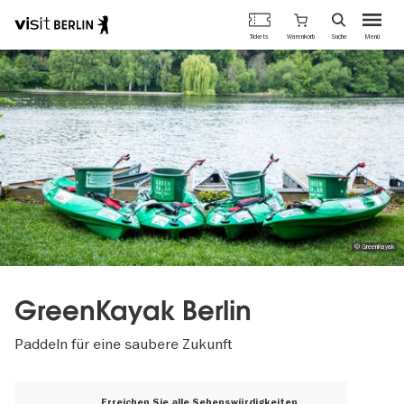
Berlins
Warenkorb
Tickets
Suche
Menü
offizielles
Direkt
Tourismusportal
zum
Inhalt
© GreenKayak
GreenKayak Berlin
Paddeln für eine saubere Zukunft
Erreichen Sie alle Sehenswürdigkeiten