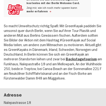
kostenlos mit der Berlin Welcome Card.
Zeig mir, wie ich noch mehr sparen kann
mehr erfahren
So macht Umweltschutz richtig Spaß: Mit GreenKayak paddeln Sie
umsonst quer durch Berlin, wenn Sie auf ihrer Tour Plastik und
anderen Müll aus Berlins Gewässern fischen. Außerdem sollten
Sie Bilder der Aktion mit dem Hashtag #GreenKayak auf Social
Media teilen, um andere zum Mitmachen zu motivieren. Aktuell gibt
es GreenKayaks in Dänemark, Irland, Schweden, Norwegen und
Deutschland. In Berlin können Sie sich ein GreenKayak an
mehreren Standorten leihen und zwar bei
am
Backstagetourism
Funkhaus, Nalepastraße 18 und am Mellowpark, An der Wuhlheide
250, beide in Treptow, bei Canoa Beach an der Sonnenallee 221 F
am Neuköllner Schifffahrtskanal und an der Fisch-Borke am
Fürstenwalder Damm 848 am Müggelsee.
Adresse
Nalepastrasse 18