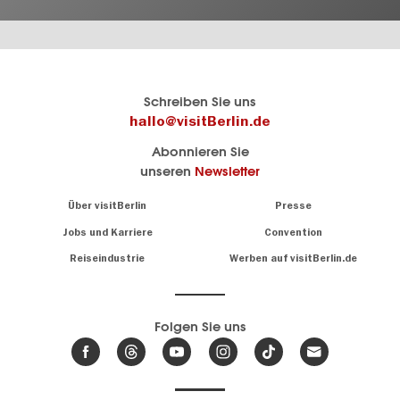
Berlins
visitBerlin-Blog
Schreiben Sie uns
offizielles
Hier
hallo@visitBerlin.de
Reiseportal
schreiben
Abonnieren Sie
visitBerlin.de
die
unseren
Newsletter
Berlin-
Wir kennen
Insider
Berlin und
Navigation:
Über visitBerlin
Presse
sind
About
persönlich
Jobs und Karriere
Convention
Insidertipps
für Sie da.
rund
Reiseindustrie
Werben auf visitBerlin.de
um
Wir bieten Ihnen
die
günstige
,
Hauptstadt
Reiseangebote
und
Hotels
Folgen Sie uns
.
Tickets
Berlin-
News,
Wir haben den
Events
Veranstaltungskalender
&
Berlins mit vielen Tipps.