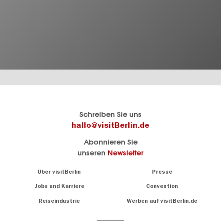
Berlins
visitBerlin-Blog
Schreiben Sie uns
offizielles
Hier
hallo@visitBerlin.de
Reiseportal
schreiben
Abonnieren Sie
visitBerlin.de
die
unseren
Newsletter
Berlin-
Wir kennen
Insider
Berlin und
Navigation:
Über visitBerlin
Presse
sind
About
persönlich
Jobs und Karriere
Convention
Insidertipps
für Sie da.
rund
Reiseindustrie
Werben auf visitBerlin.de
um
Wir bieten Ihnen
die
günstige